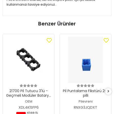
kullanmanızı tavsiye ediyoruz.
Benzer Ürünler
21700 Pil Tutucu 3'lü -
Pil Puntalama Fikstürü 2x2
Geçmeli Modüler Batarya
pilli
Yuvası ve Sabitleyici
OEM
Pilevreni
XDL4K1SFP6
RNXG3JQDXT
47,68 TL