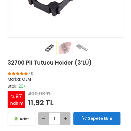
32700 Pil Tutucu Holder (3’LÜ)
(1)
Marka:
OEM
Stok:
20+
400,03 TL
%97
11,92 TL
indirim
Sepete Ekle
Adet