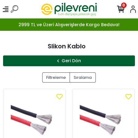
0
2999 TL ve Üzeri Alışverişlerde Kargo Bedava!
Slikon Kablo
Geri Dön
Filtreleme
Sıralama