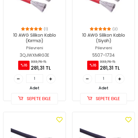
(1)
(2)
10 AWG Silikon Kablo
10 AWG Silikon Kablo
(Kırmızı)
(Siyah)
Pilevreni
Pilevreni
3QJWXMRG3E
5507-1734
333,76 TL
333,76 TL
%16
%16
281,31 TL
281,31 TL
Adet
Adet
SEPETE EKLE
SEPETE EKLE