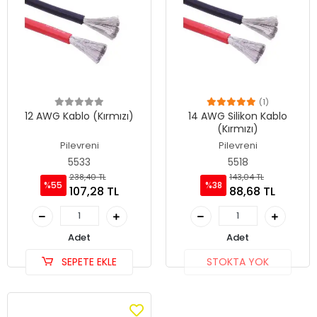
(1)
12 AWG Kablo (Kırmızı)
14 AWG Silikon Kablo
(Kırmızı)
Pilevreni
Pilevreni
5533
5518
238,40 TL
143,04 TL
%55
%38
107,28 TL
88,68 TL
Adet
Adet
SEPETE EKLE
STOKTA YOK