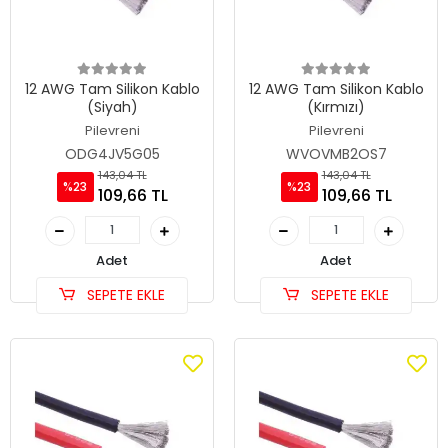
12 AWG Tam Silikon Kablo
12 AWG Tam Silikon Kablo
(Siyah)
(Kırmızı)
Pilevreni
Pilevreni
ODG4JV5G05
WVOVMB2OS7
143,04 TL
143,04 TL
%23
%23
109,66 TL
109,66 TL
Adet
Adet
SEPETE EKLE
SEPETE EKLE