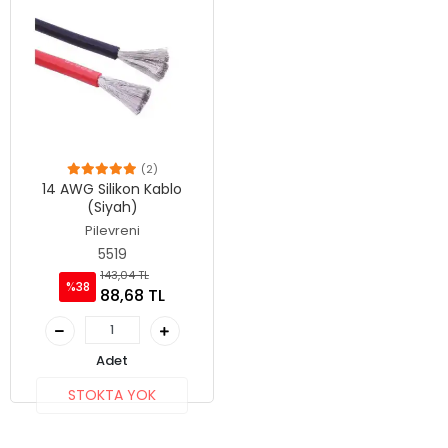
(2)
14 AWG Silikon Kablo
(Siyah)
Pilevreni
5519
143,04 TL
%38
88,68 TL
Adet
STOKTA YOK