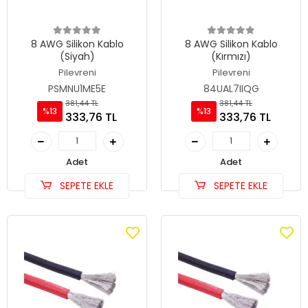
8 AWG Silikon Kablo
8 AWG Silikon Kablo
(Siyah)
(Kırmızı)
Pilevreni
Pilevreni
PSMNU1ME5E
84UAL7IIQG
381,44 TL
381,44 TL
%13
%13
333,76 TL
333,76 TL
Adet
Adet
SEPETE EKLE
SEPETE EKLE