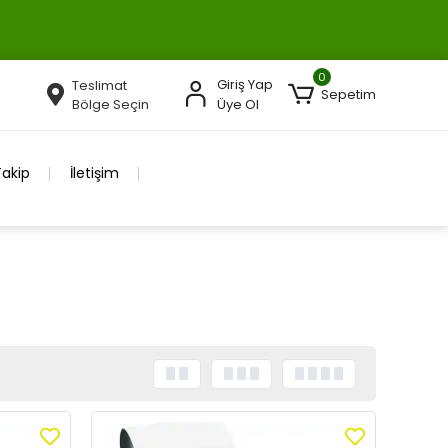
0
Giriş Yap
Teslimat
Sepetim
Bölge Seçin
Üye Ol
Takip
İletişim