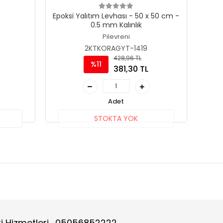
Epoksi Yalıtım Levhası - 50 x 50 cm -
0.5 mm Kalınlık
Pilevreni
2KTKORAGYT-1419
428,96 TL
%11
381,30 TL
Adet
STOKTA YOK
i Hizmetleri
05056852222