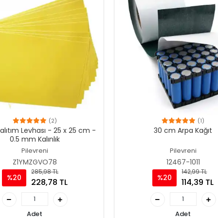
(2)
(1)
alıtım Levhası - 25 x 25 cm -
30 cm Arpa Kağıt
0.5 mm Kalınlık
Pilevreni
Pilevreni
Z1YMZGVO78
12467-1011
285,98 TL
142,99 TL
%20
%20
228,78 TL
114,39 TL
Adet
Adet