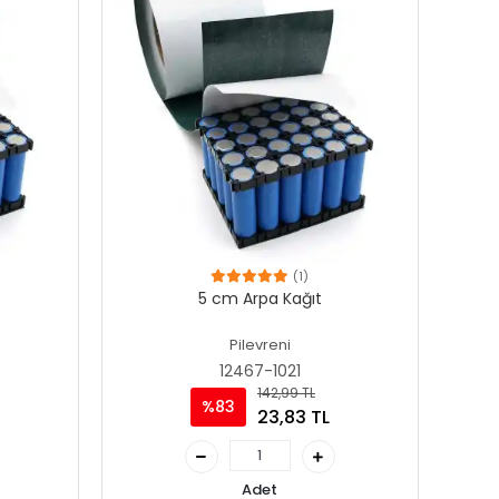
(1)
5 cm Arpa Kağıt
Pilevreni
12467-1021
142,99 TL
%83
23,83 TL
Adet