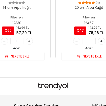
(4)
14 cm Arpa Kağıt
20 cm Arpa Kağıt
Pilevreni
Pilevreni
12330
12467
142,99 TL
142,99 TL
%60
%47
57,20 TL
76,26 TL
Adet
Adet
SEPETE EKLE
SEPETE EKLE
Sıkça Sorulan Sorular
Müşter