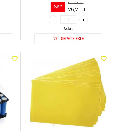
971,84 TL
%97
26,21 TL
Adet
SEPETE EKLE