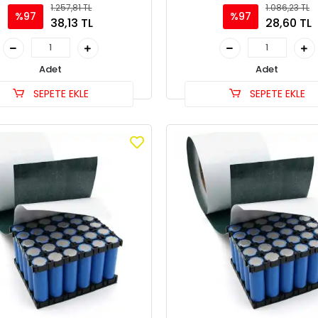
1.257,81 TL
1.086,23 TL
%97
%97
38,13 TL
28,60 TL
Adet
Adet
SEPETE EKLE
SEPETE EKLE