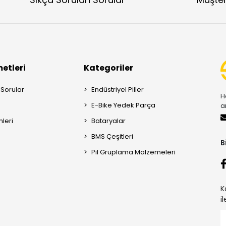
etleri
Kategoriler
 Sorular
Endüstriyel Piller
H
E-Bike Yedek Parça
a
mleri
Bataryalar
BMS Çeşitleri
B
Pil Gruplama Malzemeleri
K
i