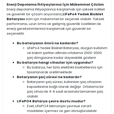
Enerji Depolama İhtiyaçlarınız İçin Mükemmel Çözüm
Enerji depolama ihtiyaçlarınızı karşılamak için yüksek kaliteli
ve güvenilir bir çözüm arıyorsanız,
LiFePo4 Yedek Bisiklet
Bataryası
sizin için mükemmel bir seçenek olabilir. Yüksek
performansı, uzun ömrü ve gelişmiş güvenlik özellikleri ile
enerji gereksinimlerinizi karşılamak için güvenilir bir
seçenektir.
Bu bataryanın ömrü ne kadardır?
LiFePo4 Yedek Bisiklet Bataryası, düzgün kullanım
ve bakım şartları altında ortalama 2000-3000
şarj döngüsüne kadar dayanıklılık gösterir.
Bu batarya hangi cihazlar için uygundur?
Bu batarya, her türlü elektrikli bisikletleriniz için
tasarlanarak üretilmektedir.
Bataryanın şarj süresi ne kadardır?
Bataryanın şarj süresi, kullanılan şarj cihazının
kapasitesine bağlı olarak değişir. Ortalama bir
şarj cihazı ile 4-6 saat arasında tamamen şarj
olabilir.
LiFePO4 Batarya çevre dostu mudur?
Evet, LiFePO4 teknolojisi çevreye zararlı
maddeler içermez ve geri dönüştürülebilir