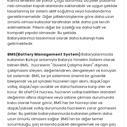
kalma tehlikesi de yoktur.Çoğu durumda, bu piller patlama
riski olmadan kapalı alanlarda saklanabilir ve uygun şekilde
tasarlanmış bir sistem aktif soğutma veya havalandırma
gerektirmemelidir. Diğer pilteknolojilerine göre daha uzun
ömürlü olması kullacılar tarafından artık daha çok tercih
edilmektedir. Pillerin diğer bir özelliği ise daha hafif ve
kompakt yapıda olmasıdır. Bu şekilde
Bataryalarımızı tasarımsal olarak daha kullanışlı hale
getirmektedir.
BMS(Battery Management System)
Bataryalarımızda
kullanılan
t
ürkçe anlamıyla Batarya Yönetim Sistemi olarak
bilinen BMS, hücrelerin "Güvenli Çalışma Alanı" dışında
çalışmasını izleyen, değerlendiren, dengeleyen ve koruyan
bir sistemdir. BMS, bir pil sisteminin önemli bir güvenlik
bileşenidir ve pil içindeki hücreleri aşırı akım, düşük/aşırı
voltaj, düşük/aşırı sıcaklık ve daha fazlasına karşı izler ve
korur. Bir LiFePO4 hücresi, hücrenin voltajı belirtilen standart
değerinin altına düşmesi veya üstüne çıkması durumunda
kalıcı olarak hasar görür, BMS her bir hücreyi izler ve
düşük/yüksek voltaj durumunda hücrelerin zarar görmesini
önler. Bu şekilde bataryalarımızda kullanılan pillerin daha
uzun ömürlü olmasını sağlar. BMS'nin bir diğer temel
sorumluluğu, şarj sırasında paketi dengelemek ve aşırı şarj