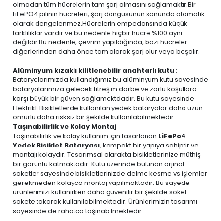
olmadan tüm hücrelerin tam şarj olmasını sağlamaktır.Bir
LiFePO4 pilinin hücreleri, şarj döngüsünün sonunda otomatik
olarak dengelenmez.Hücrelerin empedansında küçük
farklılıklar vardır ve bu nedenle hiçbir hücre %100 aynı
değildir.Bu nedenle, çevrim yapıldığında, bazı hücreler
diğerlerinden daha önce tam olarak şarj olur veya boşalır.
Alüminyum kızaklı kilitlenebilir anahtarlı kutu
:
Bataryalarımızda kullandığımız bu alüminyum kutu sayesinde
bataryalarımıza gelecek titreşim darbe ve zorlu koşullara
karşı büyük bir güven sağlamaktdadır. Bu kutu sayesinde
Elektrikli Bisikletlerde kullanılan yedek bataryalar daha uzun
ömürlü daha risksiz bir şekilde kullanılabilmektedir.
Taşınabilirlik ve Kolay Montaj
Taşınabilirlik ve kolay kullanım için tasarlanan
LiFePo4
Yedek Bisiklet Bataryası
, kompakt bir yapıya sahiptir ve
montajı kolaydır. Tasarımsal olarakta bisikletlerinize müthiş
bir görüntü katmaktadır. Kutu üzerinde bulunan orjinal
soketler sayesinde bisikletlerinizde delme kesme vs işlemler
gerekmeden kolayca montaj yapılmaktadır. Bu sayede
ürünlerimizi kullanırken daha güvenilir bir şekilde soket
sokete takarak kullanılabilmektedir. Ürünlerimizin tasarımı
sayesinde de rahatca taşınabilmektedir.