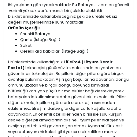
ihtiyaçlarına göre yapılmaktadır.Bu Batarya sizlere en güvenli
verimli yüksek performanslı bir şekilde elektrikli
bisikletlerinizde kullanabileceğiniz şekilde üretilerek siz
değerli müşterilerimize sunulmaktadır.
Ürünün İçeriği;
Shrinkli Batarya
Çanta (İsteğe Bağlı)
Soket
Gerekli ara kabloları (İsteğe Bağlı)
Ürünlerimizde kullandığımız
LiFePo4 (Lityum Demir
Fosfat)
teknolojisi günümüz teknolojisinde en yeni ve en
güvenilir bir teknolojidir. Bu pillerin diğer pillere göre birçok
avantajı bulunmaktadır. Aşırı şarj koşullarına dayanan, döngü
ömrünü uzatan ve birçok döngü boyunca kimyasal
bütünlüğü koruyan güçlü bir moleküler bağı destekleyerek
bataryalarda kullanılması daha güvenli bir teknolojidir. Piller
diğer teknolojik pillere göre artı olarak aşırı ısınmadan
etkilenmez, titreşim darbe gibi diğer zorlu koşullara daha
dayanıklıdır. En önemli özelliklerinden birisi ise sulu kurşun
asit ve diğer pil kimyalarının aksine, lityum piller hidrojen ve
oksijen gibi tehlikeli gazları dışarı atmaz.Ayrıca sülfürik asit
veya potasyum hidroksit gibi yakıcı elektrolitlere maruz