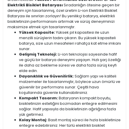
Elektrikli Bisiklet Bataryası
Sıradanlığın ötesine geçen bir
deneyim için tasarlanmış, özel üretim Li-ion Elektrikli Bisiklet
Bataryası ile sınırları zorlayın! Bu yenilikçi batarya, elektrikli
bisikletinizin performansını artırmak ve sürüş deneyiminizi
maksimize etmek için tasarlanmıştır.
Yüksek Kapasite:
Yüksek pil kapasitesi ile uzun
menzilli sürüşlerin tadını çıkarın. Bu yüksek kapasiteli
batarya, size uzun mesafeleri rahatça kat etme imkanı
sunar.
Gelişmiş Teknoloji:
Li-ion teknolojisi sayesinde hafif
ve güçlü bir batarya deneyimi yaşayın. Hızlı şarj özelliği
ile daha az bekleme süresi ve daha fazla sürüş keyfi
elde edin.
Dayanıklılık ve Güvenilirlik:
Sağlam yapı ve kaliteli
malzemeler ile tasarlanmıştır, böylece uzun ömürlü ve
güvenilir bir performans sunar. Çeşitli hava
koşullarında güvenle kullanabilirsiniz.
Kompakt Tasarım:
Bataryanın kompakt boyutu,
bisikletinizin estetiğini bozmadan entegre edilmesini
sağlar. Hafif yapısıyla da bisikletinizin ağırlığına fazla
yük getirmez.
Kolay Montaj:
Basit montaj süreci ile hızla bisikletinize
entegre edebilirsiniz. Her türlü elektrikli bisiklet