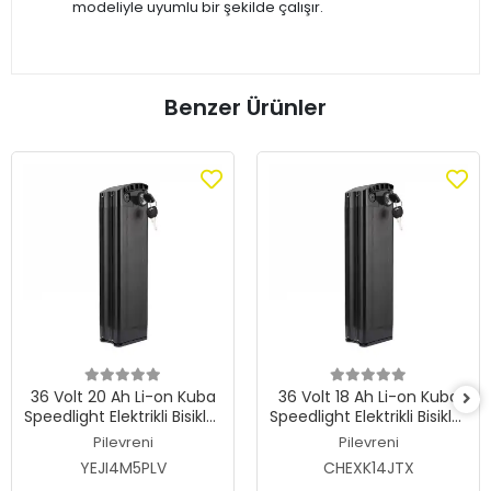
modeliyle uyumlu bir şekilde çalışır.
Benzer Ürünler
36 Volt 20 Ah Li-on Kuba
36 Volt 18 Ah Li-on Kuba
Speedlight Elektrikli Bisiklet
Speedlight Elektrikli Bisiklet
Orjinal Kutulu Batarya
Orjinal Kutulu Batarya
Pilevreni
Pilevreni
YEJI4M5PLV
CHEXK14JTX