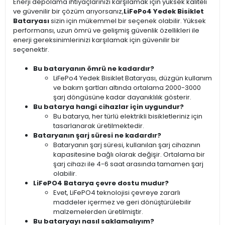
Enerji depolama ihtiyaçlarınızı karşılamak için yüksek kaliteli
ve güvenilir bir çözüm arıyorsanız,
LiFePo4 Yedek Bisiklet
Bataryası
sizin için mükemmel bir seçenek olabilir. Yüksek
performansı, uzun ömrü ve gelişmiş güvenlik özellikleri ile
enerji gereksinimlerinizi karşılamak için güvenilir bir
seçenektir.
Bu bataryanın ömrü ne kadardır?
LiFePo4 Yedek Bisiklet Bataryası, düzgün kullanım
ve bakım şartları altında ortalama 2000-3000
şarj döngüsüne kadar dayanıklılık gösterir.
Bu batarya hangi cihazlar için uygundur?
Bu batarya, her türlü elektrikli bisikletleriniz için
tasarlanarak üretilmektedir.
Bataryanın şarj süresi ne kadardır?
Bataryanın şarj süresi, kullanılan şarj cihazının
kapasitesine bağlı olarak değişir. Ortalama bir
şarj cihazı ile 4-6 saat arasında tamamen şarj
olabilir.
LiFePO4 Batarya çevre dostu mudur?
Evet, LiFePO4 teknolojisi çevreye zararlı
maddeler içermez ve geri dönüştürülebilir
malzemelerden üretilmiştir.
Bu bataryayı nasıl saklamalıyım?