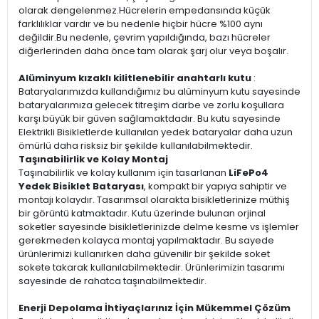
olarak dengelenmez.Hücrelerin empedansında küçük
farklılıklar vardır ve bu nedenle hiçbir hücre %100 aynı
değildir.Bu nedenle, çevrim yapıldığında, bazı hücreler
diğerlerinden daha önce tam olarak şarj olur veya boşalır.
Alüminyum kızaklı kilitlenebilir anahtarlı kutu
:
Bataryalarımızda kullandığımız bu alüminyum kutu sayesinde
bataryalarımıza gelecek titreşim darbe ve zorlu koşullara
karşı büyük bir güven sağlamaktdadır. Bu kutu sayesinde
Elektrikli Bisikletlerde kullanılan yedek bataryalar daha uzun
ömürlü daha risksiz bir şekilde kullanılabilmektedir.
Taşınabilirlik ve Kolay Montaj
Taşınabilirlik ve kolay kullanım için tasarlanan
LiFePo4
Yedek Bisiklet Bataryası
, kompakt bir yapıya sahiptir ve
montajı kolaydır. Tasarımsal olarakta bisikletlerinize müthiş
bir görüntü katmaktadır. Kutu üzerinde bulunan orjinal
soketler sayesinde bisikletlerinizde delme kesme vs işlemler
gerekmeden kolayca montaj yapılmaktadır. Bu sayede
ürünlerimizi kullanırken daha güvenilir bir şekilde soket
sokete takarak kullanılabilmektedir. Ürünlerimizin tasarımı
sayesinde de rahatca taşınabilmektedir.
Enerji Depolama İhtiyaçlarınız İçin Mükemmel Çözüm