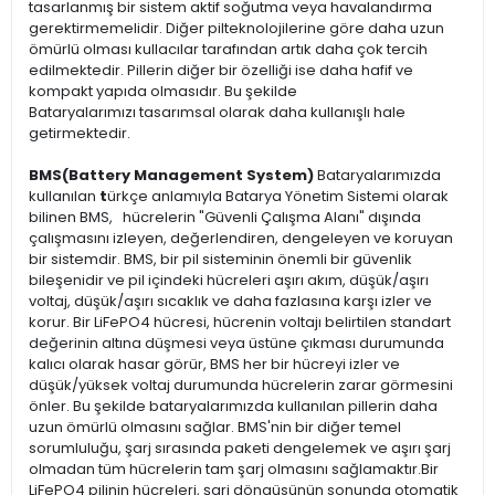
tasarlanmış bir sistem aktif soğutma veya havalandırma
gerektirmemelidir. Diğer pilteknolojilerine göre daha uzun
ömürlü olması kullacılar tarafından artık daha çok tercih
edilmektedir. Pillerin diğer bir özelliği ise daha hafif ve
kompakt yapıda olmasıdır. Bu şekilde
Bataryalarımızı tasarımsal olarak daha kullanışlı hale
getirmektedir.
BMS(Battery Management System)
Bataryalarımızda
kullanılan
t
ürkçe anlamıyla Batarya Yönetim Sistemi olarak
bilinen BMS, hücrelerin "Güvenli Çalışma Alanı" dışında
çalışmasını izleyen, değerlendiren, dengeleyen ve koruyan
bir sistemdir. BMS, bir pil sisteminin önemli bir güvenlik
bileşenidir ve pil içindeki hücreleri aşırı akım, düşük/aşırı
voltaj, düşük/aşırı sıcaklık ve daha fazlasına karşı izler ve
korur. Bir LiFePO4 hücresi, hücrenin voltajı belirtilen standart
değerinin altına düşmesi veya üstüne çıkması durumunda
kalıcı olarak hasar görür, BMS her bir hücreyi izler ve
düşük/yüksek voltaj durumunda hücrelerin zarar görmesini
önler. Bu şekilde bataryalarımızda kullanılan pillerin daha
uzun ömürlü olmasını sağlar. BMS'nin bir diğer temel
sorumluluğu, şarj sırasında paketi dengelemek ve aşırı şarj
olmadan tüm hücrelerin tam şarj olmasını sağlamaktır.Bir
LiFePO4 pilinin hücreleri, şarj döngüsünün sonunda otomatik