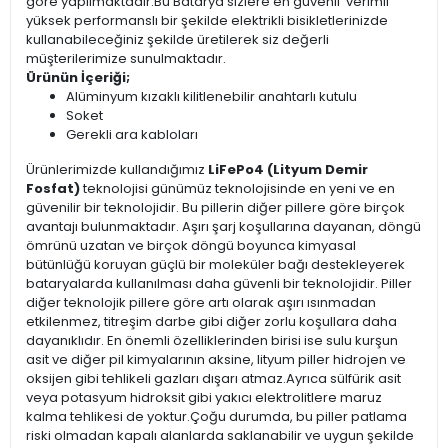
göre yapılmaktadır.Bu Batarya sizlere en güvenli verimli
yüksek performanslı bir şekilde elektrikli bisikletlerinizde
kullanabileceğiniz şekilde üretilerek siz değerli
müşterilerimize sunulmaktadır.
Ürünün İçeriği;
Alüminyum kızaklı kilitlenebilir anahtarlı kutulu
Soket
Gerekli ara kabloları
Ürünlerimizde kullandığımız
LiFePo4 (Lityum Demir
Fosfat)
teknolojisi günümüz teknolojisinde en yeni ve en
güvenilir bir teknolojidir. Bu pillerin diğer pillere göre birçok
avantajı bulunmaktadır. Aşırı şarj koşullarına dayanan, döngü
ömrünü uzatan ve birçok döngü boyunca kimyasal
bütünlüğü koruyan güçlü bir moleküler bağı destekleyerek
bataryalarda kullanılması daha güvenli bir teknolojidir. Piller
diğer teknolojik pillere göre artı olarak aşırı ısınmadan
etkilenmez, titreşim darbe gibi diğer zorlu koşullara daha
dayanıklıdır. En önemli özelliklerinden birisi ise sulu kurşun
asit ve diğer pil kimyalarının aksine, lityum piller hidrojen ve
oksijen gibi tehlikeli gazları dışarı atmaz.Ayrıca sülfürik asit
veya potasyum hidroksit gibi yakıcı elektrolitlere maruz
kalma tehlikesi de yoktur.Çoğu durumda, bu piller patlama
riski olmadan kapalı alanlarda saklanabilir ve uygun şekilde