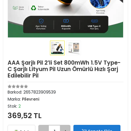
AAA Şarjlı Pil 2’li Set 800mWh 1.5V Type-
C Şarjlı Lityum Pil Uzun Ömürlü Hızlı Şarj
Edilebilir Pil
Barkod:
2657823909539
Marka:
Pilevreni
Stok:
2
369,52 TL