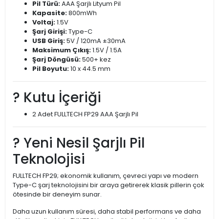
Pil Türü:
AAA Şarjlı Lityum Pil
Kapasite:
800mWh
Voltaj:
1.5V
Şarj Girişi:
Type-C
USB Giriş:
5V / 120mA ±30mA
Maksimum Çıkış:
1.5V / 1.5A
Şarj Döngüsü:
500+ kez
Pil Boyutu:
10 x 44.5 mm
? Kutu İçeriği
2 Adet FULLTECH FP29 AAA Şarjlı Pil
? Yeni Nesil Şarjlı Pil
Teknolojisi
FULLTECH FP29; ekonomik kullanım, çevreci yapı ve modern
Type-C şarj teknolojisini bir araya getirerek klasik pillerin çok
ötesinde bir deneyim sunar.
Daha uzun kullanım süresi, daha stabil performans ve daha