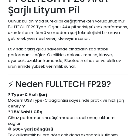
Şarjlı Lityum Pil
Günlük kullanımda sürekli pil değiştirmekten yoruldunuz mu?
FULLTECH FP29 Type-C şarjlı AAA pil serisi; yüksek performans,
uzun kullanım ömrü ve modern şarj teknolojisini bir araya
getirerek yeni nesil enerji deneyimi sunar.
1.5V sabit çıkış gücü sayesinde cihazlarınızda stabil
performans sağlar. Özellikle kablosuz mouse, klavye,
oyuncak, uzaktan kumanda, Bluetooth cihazlar ve akıllı ev
ürünlerinde yüksek verimlilik sunar.
⚡ Neden FULLTECH FP29?
? Type-C Hızlı Şarj
Modern USB Type-C bağlantısı sayesinde pratik ve hızlı şarj
deneyimi.
? 1.5V Sabit Güç
Cihaz performansını düşürmeden stabil enerji aktarımı
sağlar.
♻️ 500+ Şarj Döngüsü
Tek kullanımlık pillere göre çok daha ekonomik kullanım