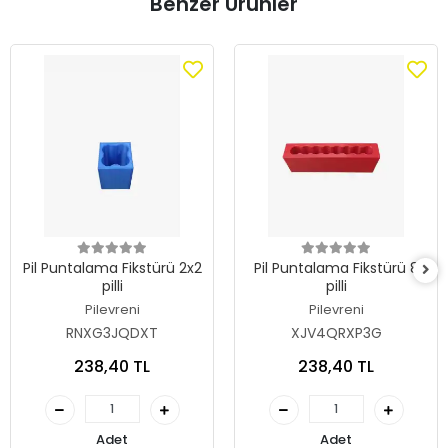
Benzer Ürünler
Pil Puntalama Fikstürü 2x2
Pil Puntalama Fikstürü 8
pilli
pilli
Pilevreni
Pilevreni
RNXG3JQDXT
XJV4QRXP3G
238,40 TL
238,40 TL
Adet
Adet