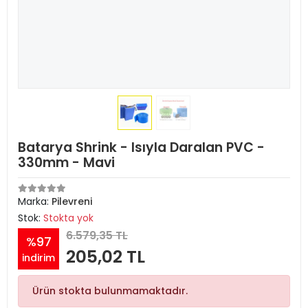
Batarya Shrink - Isıyla Daralan PVC -
330mm - Mavi
Marka:
Pilevreni
Stok:
Stokta yok
6.579,35 TL
%97
205,02 TL
indirim
Ürün stokta bulunmamaktadır.