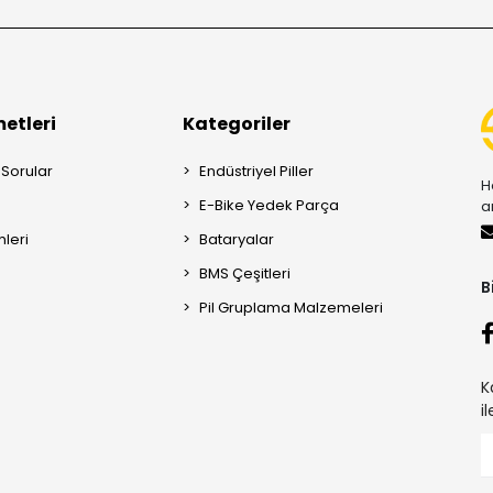
etleri
Kategoriler
 Sorular
Endüstriyel Piller
H
E-Bike Yedek Parça
a
mleri
Bataryalar
BMS Çeşitleri
B
Pil Gruplama Malzemeleri
K
i