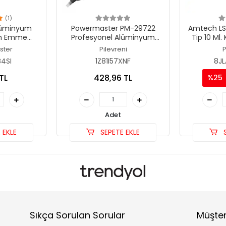
(1)
lüminyum
Powermaster PM-29722
Amtech LS
im Emme
Profesyonel Alüminyum
Tip 10 Ml.
m Yüksek
Gövdeli Lehim Emme
ster
Pilevreni
P
ücü
Pompası 220mm Yüksek
4SI
1Z81I57XNF
8J
Vakum Gücü
TL
428,96 TL
%25
Adet
 EKLE
SEPETE EKLE
S
Sıkça Sorulan Sorular
Müşter