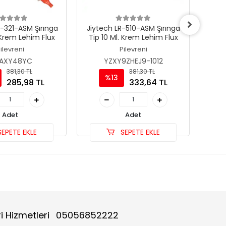
-321-ASM Şırınga
Jiytech LR-510-ASM Şırınga
Amtec
 Krem Lehim Flux
Tip 10 Ml. Krem Lehim Flux
Tip 
ilevreni
Pilevreni
LAXY48YC
YZXY9ZHEJ9-1012
381,30 TL
381,30 TL
%13
285,98 TL
333,64 TL
Adet
Adet
EPETE EKLE
SEPETE EKLE
i Hizmetleri
05056852222