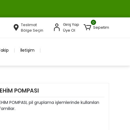
0
Giriş Yap
Teslimat
Sepetim
Bölge Seçin
Üye Ol
Takip
İletişim
LEHİM POMPASI
EHİM POMPASI, pil gruplama işlemlerinde kullanılan
familiar.