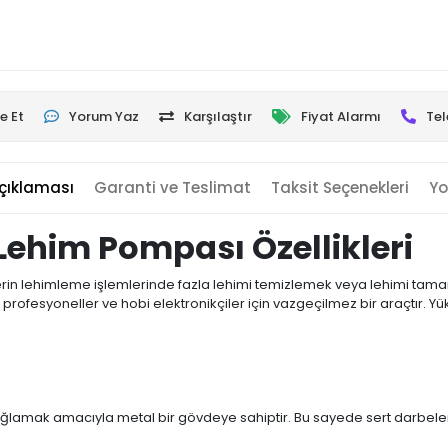
e Et
Yorum Yaz
Karşılaştır
Fiyat Alarmı
Tel
çıklaması
Garanti ve Teslimat
Taksit Seçenekleri
Yo
Lehim Pompası Özellikleri
erin lehimleme işlemlerinde fazla lehimi temizlemek veya lehimi tam
an profesyoneller ve hobi elektronikçiler için vazgeçilmez bir araçtır. 
ağlamak amacıyla metal bir gövdeye sahiptir. Bu sayede sert darbeler