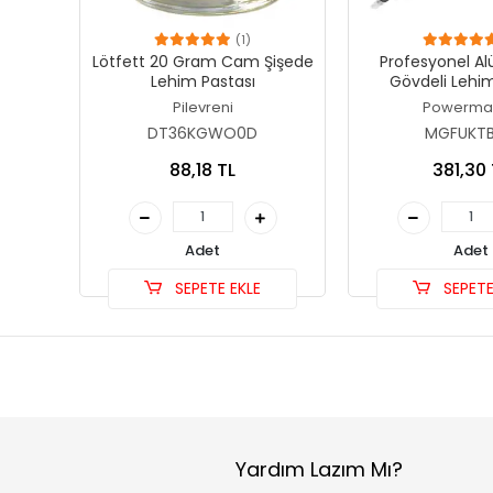
(1)
Lötfett 20 Gram Cam Şişede
Profesyonel A
Lehim Pastası
Gövdeli Leh
Pompası 160m
Pilevreni
Powerma
Vakum G
DT36KGWO0D
MGFUKTB
88,18 TL
381,30 
Adet
Adet
SEPETE EKLE
SEPETE
Yardım Lazım Mı?