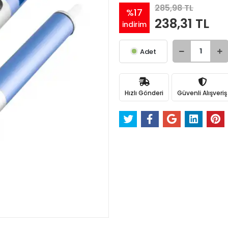
285,98 TL
%17
238,31 TL
indirim
Adet
Hızlı Gönderi
Güvenli Alışveriş