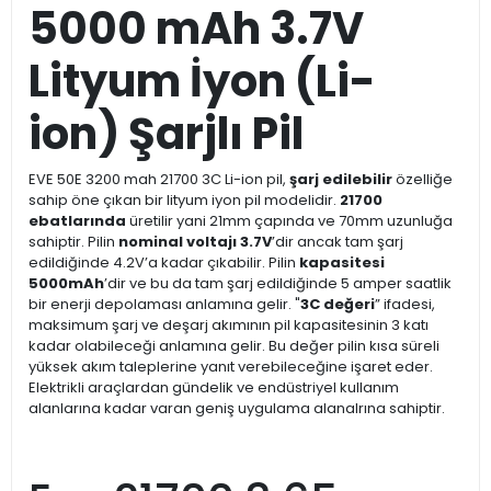
5000 mAh 3.7V
Lityum İyon (Li-
ion) Şarjlı Pil
EVE 50E 3200 mah 21700 3C Li-ion pil,
şarj edilebilir
özelliğe
sahip öne çıkan bir lityum iyon pil modelidir.
21700
ebatlarında
üretilir yani 21mm çapında ve 70mm uzunluğa
sahiptir. Pilin
nominal voltajı 3.7V
’dir ancak tam şarj
edildiğinde 4.2V’a kadar çıkabilir. Pilin
kapasitesi
5000mAh
’dir ve bu da tam şarj edildiğinde 5 amper saatlik
bir enerji depolaması anlamına gelir. "
3C değeri
” ifadesi,
maksimum şarj ve deşarj akımının pil kapasitesinin 3 katı
kadar olabileceği anlamına gelir. Bu değer pilin kısa süreli
yüksek akım taleplerine yanıt verebileceğine işaret eder.
Elektrikli araçlardan gündelik ve endüstriyel kullanım
alanlarına kadar varan geniş uygulama alanalrına sahiptir.