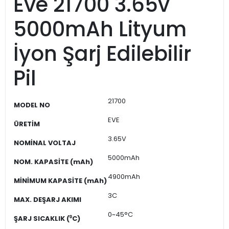
Eve 21700 3.65v
5000mAh Lityum
İyon Şarj Edilebilir
Pil
21700
MODEL NO
EVE
ÜRETİM
3.65V
NOMİNAL VOLTAJ
5000mAh
NOM. KAPASİTE (mAh)
4900mAh
MİNİMUM KAPASİTE (mAh)
3C
MAX. DEŞARJ AKIMI
0~45°C
ŞARJ SICAKLIK (⁰C)