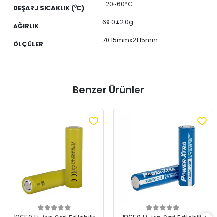
-20~60°C
DEŞARJ SICAKLIK (⁰C)
69.0±2.0g
AĞIRLIK
70.15mmx21.15mm
ÖLÇÜLER
Benzer Ürünler