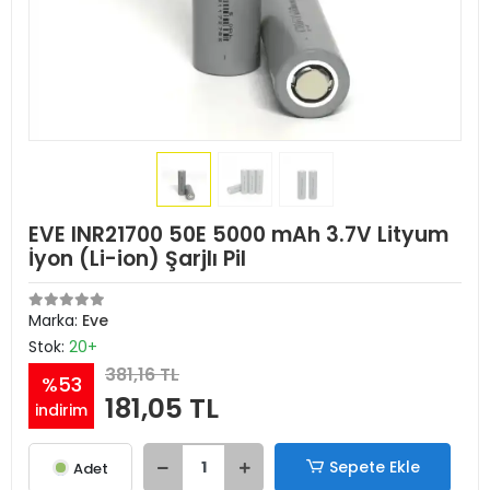
EVE INR21700 50E 5000 mAh 3.7V Lityum
İyon (Li-ion) Şarjlı Pil
Marka:
Eve
Stok:
20+
381,16 TL
%53
181,05 TL
indirim
Sepete Ekle
Adet