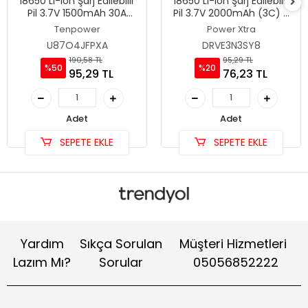
18650 Li-ion Şarj Edilebilir
18650 Li-ion Şarj Edilebilir
Pil 3.7V 1500mAh 30A
Pil 3.7V 2000mAh (3C) -
High-Drain-20C -
Power-Xtra PX18650-20B
Tenpower
Power Xtra
Tenpower ICR18650-15SG
U87O4JFPXA
DRVE3N3SY8
190,58 TL
95,29 TL
%50
%20
95,29 TL
76,23 TL
Adet
Adet
SEPETE EKLE
SEPETE EKLE
Yardım
Sıkça Sorulan
Müşteri Hizmetleri
Lazım Mı?
Sorular
05056852222