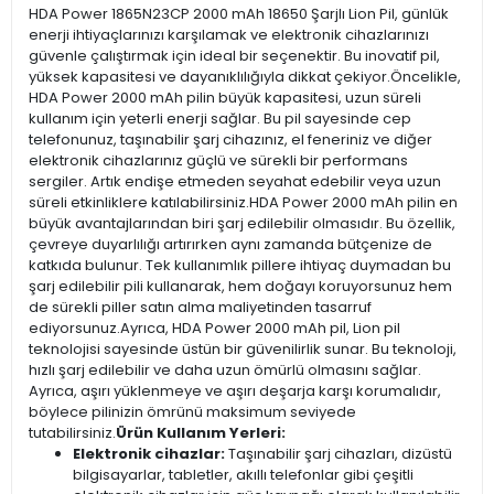
HDA Power 1865N23CP 2000 mAh 18650 Şarjlı Lion Pil, günlük
enerji ihtiyaçlarınızı karşılamak ve elektronik cihazlarınızı
güvenle çalıştırmak için ideal bir seçenektir. Bu inovatif pil,
yüksek kapasitesi ve dayanıklılığıyla dikkat çekiyor.Öncelikle,
HDA Power 2000 mAh pilin büyük kapasitesi, uzun süreli
kullanım için yeterli enerji sağlar. Bu pil sayesinde cep
telefonunuz, taşınabilir şarj cihazınız, el feneriniz ve diğer
elektronik cihazlarınız güçlü ve sürekli bir performans
sergiler. Artık endişe etmeden seyahat edebilir veya uzun
süreli etkinliklere katılabilirsiniz.HDA Power 2000 mAh pilin en
büyük avantajlarından biri şarj edilebilir olmasıdır. Bu özellik,
çevreye duyarlılığı artırırken aynı zamanda bütçenize de
katkıda bulunur. Tek kullanımlık pillere ihtiyaç duymadan bu
şarj edilebilir pili kullanarak, hem doğayı koruyorsunuz hem
de sürekli piller satın alma maliyetinden tasarruf
ediyorsunuz.Ayrıca, HDA Power 2000 mAh pil, Lion pil
teknolojisi sayesinde üstün bir güvenilirlik sunar. Bu teknoloji,
hızlı şarj edilebilir ve daha uzun ömürlü olmasını sağlar.
Ayrıca, aşırı yüklenmeye ve aşırı deşarja karşı korumalıdır,
böylece pilinizin ömrünü maksimum seviyede
tutabilirsiniz.
Ürün Kullanım Yerleri:
Elektronik cihazlar:
Taşınabilir şarj cihazları, dizüstü
bilgisayarlar, tabletler, akıllı telefonlar gibi çeşitli