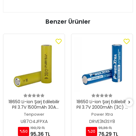
Benzer Ürünler
18650 Li-ion Şarj Edilebilir
18650 Li-ion Şarj Edilebilir
Pil 3.7V 1500mAh 30A
Pil 3.7V 2000mAh (3C) -
High-Drain-20C -
Power-Xtra PX18650-20B
Tenpower
Power Xtra
Tenpower ICR18650-15SG
U87O4JFPXA
DRVE3N3SY8
190,72 TL
95,36 TL
%50
%20
95,36 TL
76,29 TL