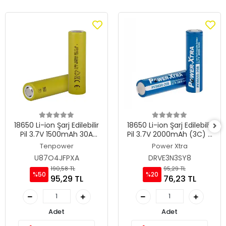
18650 Li-ion Şarj Edilebilir
18650 Li-ion Şarj Edilebilir
Pil 3.7V 1500mAh 30A
Pil 3.7V 2000mAh (3C) -
High-Drain-20C -
Power-Xtra PX18650-20B
Tenpower
Power Xtra
Tenpower ICR18650-15SG
U87O4JFPXA
DRVE3N3SY8
190,58 TL
95,29 TL
%50
%20
95,29 TL
76,23 TL
Adet
Adet