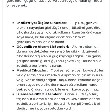
gerektiren çeşitli endüstriyel ve ticari uygulamalar için ideal
bir seçenektir.
Endüstriyel Ölçüm Cihazları:
Bu pil, su, gaz ve
elektrik sayaçları gibi düşük enerji tüketimi gerektiren
cihazlarda yaygın olarak kullanılır. Uzun ömürlü yapısı
sayesinde, bu tür ölçüm cihazlarının bakım
gereksinimlerini en aza indirir.
Güvenlik ve Alarm Sistemleri:
Alarm sistemleri,
duman dedektörleri ve sensörler gibi kritik güvenlik
cihazlarında güvenilir güç kaynağı sağlar. Pilin geniş
çalışma sıcaklığı aralığı, zorlu çevre koşullarında bile
kesintisiz performans sunar.
Medikal Cihazlar:
Tıbbi sensörler, veri kaydediciler
ve diğer taşınabilir medikal ekipmanlar için uzun süreli
ve güvenilir enerji sağlar. Düşük kendi kendine deşarj
oranı sayesinde cihazların uzun süre kullanılmadan
bekletildiği durumlarda bile enerji kaybı yaşanmaz.
İzleme ve GPS Sistemleri:
Orion Li-SOCl₂ pilleri,
taşınabilir izleme cihazlarında ve GPS sistemlerinde
kesintisiz veri takibi için idealdir. Uzun pil ömrü, sık pil
değiştirme ihtiyacını ortadan kaldırır.