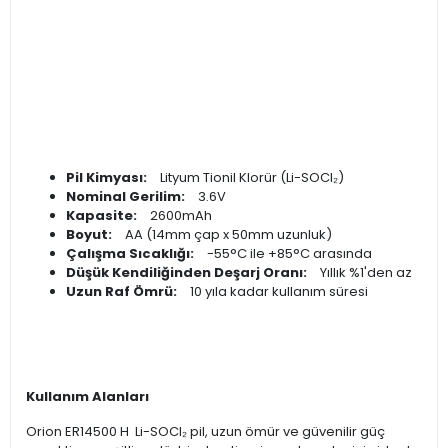
Pil Kimyası:
Lityum Tionil Klorür (Li-SOCl₂)
Nominal Gerilim:
3.6V
Kapasite:
2600mAh
Boyut:
AA (14mm çap x 50mm uzunluk)
Çalışma Sıcaklığı:
-55°C ile +85°C arasında
Düşük Kendiliğinden Deşarj Oranı:
Yıllık %1'den az
Uzun Raf Ömrü:
10 yıla kadar kullanım süresi
Kullanım Alanları
Orion ER14500 H Li-SOCl₂ pil, uzun ömür ve güvenilir güç