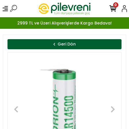
0
2999 TL ve Üzeri Alışverişlerde Kargo Bedava!
Geri Dön