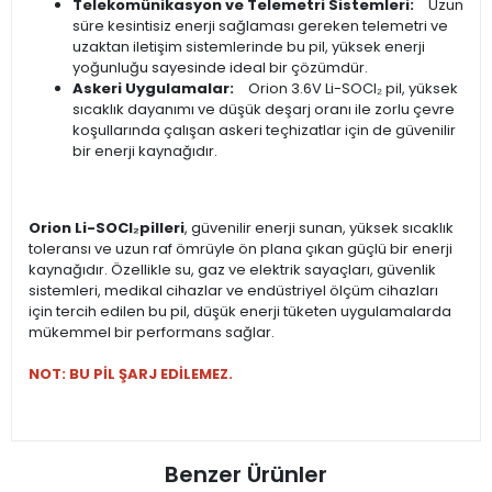
Telekomünikasyon ve Telemetri Sistemleri:
Uzun
süre kesintisiz enerji sağlaması gereken telemetri ve
uzaktan iletişim sistemlerinde bu pil, yüksek enerji
yoğunluğu sayesinde ideal bir çözümdür.
Askeri Uygulamalar:
Orion 3.6V Li-SOCl₂ pil, yüksek
sıcaklık dayanımı ve düşük deşarj oranı ile zorlu çevre
koşullarında çalışan askeri teçhizatlar için de güvenilir
bir enerji kaynağıdır.
Orion Li-SOCl₂pilleri
, güvenilir enerji sunan, yüksek sıcaklık
toleransı ve uzun raf ömrüyle ön plana çıkan güçlü bir enerji
kaynağıdır. Özellikle su, gaz ve elektrik sayaçları, güvenlik
sistemleri, medikal cihazlar ve endüstriyel ölçüm cihazları
için tercih edilen bu pil, düşük enerji tüketen uygulamalarda
mükemmel bir performans sağlar.
NOT: BU PİL ŞARJ EDİLEMEZ.
Benzer Ürünler