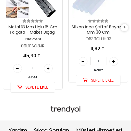
Metal 18 Mm Uçlu 15 Cm
Silikon İnce Şeffaf Beyaz 8
Falçata - Maket Bıçağı
Mm 30 Cm
OB39CLUH93
Pilevreni
09L1PSO8JR
11,92 TL
45,30 TL
Adet
Adet
SEPETE EKLE
SEPETE EKLE
Yardım
Sıkça Sorulan
Müşteri Hizmetleri