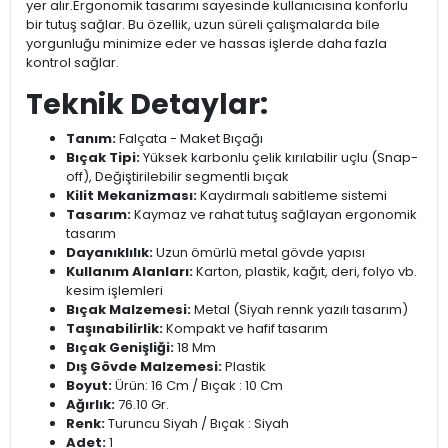
yer alır.Ergonomik tasarımı sayesinde kullanıcısına konforlu
bir tutuş sağlar. Bu özellik, uzun süreli çalışmalarda bile
yorgunluğu minimize eder ve hassas işlerde daha fazla
kontrol sağlar.
Teknik Detaylar:
Tanım:
Falçata - Maket Bıçağı
Bıçak Tipi:
Yüksek karbonlu çelik kırılabilir uçlu (Snap-
off), Değiştirilebilir segmentli bıçak
Kilit Mekanizması:
Kaydırmalı sabitleme sistemi
Tasarım:
Kaymaz ve rahat tutuş sağlayan ergonomik
tasarım
Dayanıklılık:
Uzun ömürlü metal gövde yapısı
Kullanım Alanları:
Karton, plastik, kağıt, deri, folyo vb.
kesim işlemleri
Bıçak Malzemesi:
Metal (Siyah rennk yazılı tasarım)
Taşınabilirlik:
Kompakt ve hafif tasarım
Bıçak Genişliği:
18 Mm
Dış Gövde Malzemesi:
Plastik
Boyut:
Ürün: 16 Cm / Bıçak : 10 Cm
Ağırlık:
76.10 Gr.
Renk:
Turuncu Siyah / Bıçak : Siyah
Adet:
1