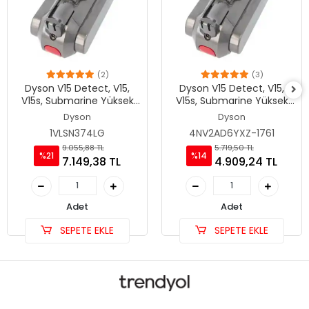
(2)
(3)
Dyson V15 Detect, V15,
Dyson V15 Detect, V15,
V15s, Submarine Yüksek
V15s, Submarine Yüksek
Kapasite 5000mAh
Kapasite 4000mAh
Dyson
Dyson
Batarya
Batarya
1VLSN374LG
4NV2AD6YXZ-1761
9.055,88 TL
5.719,50 TL
%21
%14
7.149,38 TL
4.909,24 TL
Adet
Adet
SEPETE EKLE
SEPETE EKLE