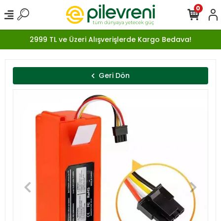
0
2999 TL ve Üzeri Alışverişlerde Kargo Bedava!
Geri Dön