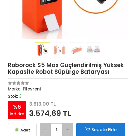
Roborock S5 Max Güçlendirilmiş Yüksek
Kapasite Robot Süpürge Bataryası
Marka:
Pilevreni
Stok:
3
3.813,00 TL
%6
3.574,69 TL
indirim
Sepete Ekle
Adet