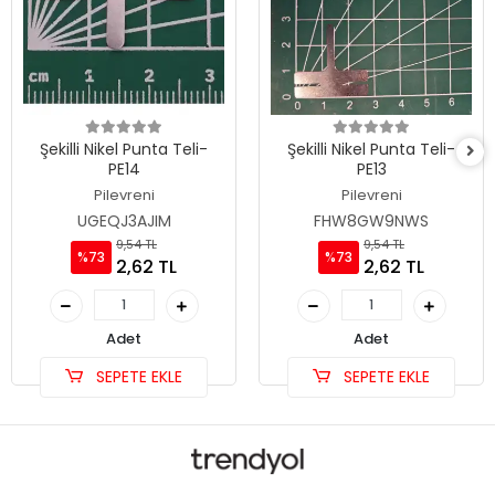
Şekilli Nikel Punta Teli-
Şekilli Nikel Punta Teli-
PE14
PE13
Pilevreni
Pilevreni
UGEQJ3AJIM
FHW8GW9NWS
9,54 TL
9,54 TL
%73
%73
2,62 TL
2,62 TL
Adet
Adet
SEPETE EKLE
SEPETE EKLE