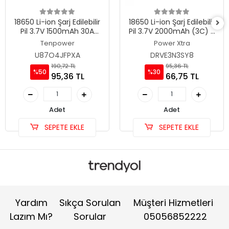
18650 Li-ion Şarj Edilebilir
18650 Li-ion Şarj Edilebilir
Pil 3.7V 1500mAh 30A
Pil 3.7V 2000mAh (3C) -
High-Drain-20C -
Power-Xtra PX18650-20B
Tenpower
Power Xtra
Tenpower ICR18650-15SG
U87O4JFPXA
DRVE3N3SY8
190,72 TL
95,36 TL
%50
%30
95,36 TL
66,75 TL
Adet
Adet
SEPETE EKLE
SEPETE EKLE
Yardım
Sıkça Sorulan
Müşteri Hizmetleri
Lazım Mı?
Sorular
05056852222