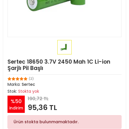
Sertec 18650 3.7V 2450 Mah 1C Li-ion
Şarjlı Pil Başlı
(2)
Marka:
Sertec
Stok:
Stokta yok
190,72 TL
%50
95,36 TL
indirim
Ürün stokta bulunmamaktadır.