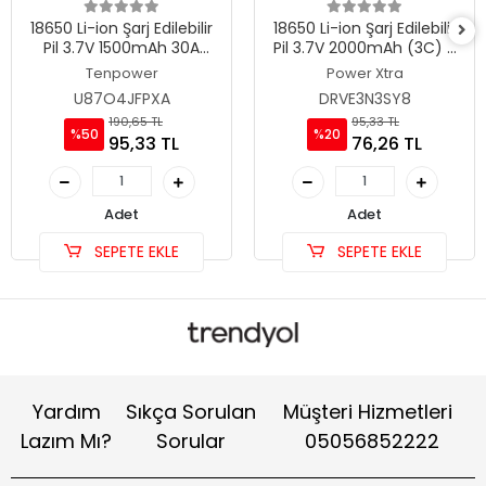
18650 Li-ion Şarj Edilebilir
18650 Li-ion Şarj Edilebilir
Pil 3.7V 1500mAh 30A
Pil 3.7V 2000mAh (3C) -
High-Drain-20C -
Power-Xtra PX18650-20B
Tenpower
Power Xtra
Tenpower ICR18650-15SG
U87O4JFPXA
DRVE3N3SY8
190,65 TL
95,33 TL
%50
%20
95,33 TL
76,26 TL
Adet
Adet
SEPETE EKLE
SEPETE EKLE
Yardım
Sıkça Sorulan
Müşteri Hizmetleri
Lazım Mı?
Sorular
05056852222