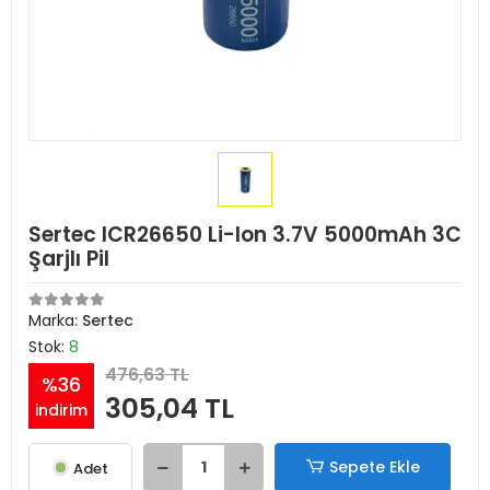
Sertec ICR26650 Li-Ion 3.7V 5000mAh 3C
Şarjlı Pil
Marka:
Sertec
Stok:
8
476,63 TL
%36
305,04 TL
indirim
Sepete Ekle
Adet