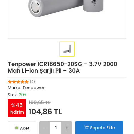
Tenpower ICR18650-20SG – 3.7V 2000
Mah Li-ion Şarjlı Pil – 30A
(2)
Marka:
Tenpower
Stok:
20+
190,65 TL
%45
104,86 TL
indirim
Sepete Ekle
Adet