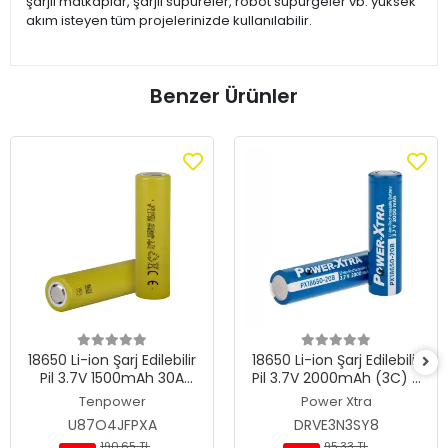
şarjlı matkaplar, şarjlı süpüreler, robot süpürgeler vb. yüksek
akım isteyen tüm projelerinizde kullanılabilir.
Benzer Ürünler
18650 Li-ion Şarj Edilebilir
18650 Li-ion Şarj Edilebilir
Pil 3.7V 1500mAh 30A
Pil 3.7V 2000mAh (3C) -
High-Drain-20C -
Power-Xtra PX18650-20B
Tenpower
Power Xtra
Tenpower ICR18650-15SG
U87O4JFPXA
DRVE3N3SY8
190,65 TL
95,33 TL