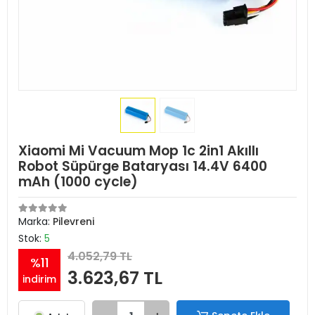
Xiaomi Mi Vacuum Mop 1c 2in1 Akıllı
Robot Süpürge Bataryası 14.4V 6400
mAh (1000 cycle)
Marka:
Pilevreni
Stok:
5
4.052,79 TL
%11
3.623,67 TL
indirim