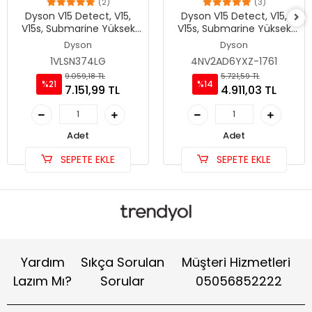
(2)
(3)
Dyson V15 Detect, V15,
Dyson V15 Detect, V15,
V15s, Submarine Yüksek
V15s, Submarine Yüksek
Kapasite 5000mAh
Kapasite 4000mAh
Dyson
Dyson
Batarya
Batarya
1VLSN374LG
4NV2AD6YXZ-1761
9.059,18 TL
5.721,59 TL
%21
%14
7.151,99 TL
4.911,03 TL
Adet
Adet
SEPETE EKLE
SEPETE EKLE
Yardım
Sıkça Sorulan
Müşteri Hizmetleri
Lazım Mı?
Sorular
05056852222