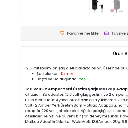
Favorilerime Ekle
Tavsiye 
Ürün A
12.6 volt lityum ion şarj aleti olarakta bilinir. Üzerinde b
Şarj olurken :
Kırmızı
Boşta ve Dolduğunda :
Yeşil
12.6 Volt- 2 Amper Yerli Üretim Şarjlı Matkap Adapt
cihazıdır. Bu adaptör, 12.6 volt çıkış gerilimi ve 2 amper ç
uzun ömürlüdür. Ayrıca, bu cihazın aşırı yüklenme, kısa d
Volt- 2 Amper Yerli Üretim Şarjlı Matkap Adaptörü, hafif ve
adaptör 220 volt şebeke elektriği ile çalıştığı için, herha
özellikleri ile hızlı ve güvenli bir şarj deneyimi sunar. Da
Matkap AdaptörüMarka : WekoVolt: 12.6Amper: 2Uç: 5.5 x 2