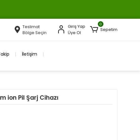
0
Giriş Yap
Teslimat
Sepetim
Bölge Seçin
Üye Ol
Takip
İletişim
m ion Pil Şarj Cihazı