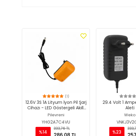
(1)
12.6V 3S 1A Lityum İyon Pil Şarj
29.4 Volt 1 Amper Lion Şarj
Cihazı - LED Göstergeli Akıllı
Aleti
Adaptör
Pilevreni
Weko
YHG2A7C4VU
VNKJ3V2
333,76 TL
333,
%14
%23
286,08 TL
257