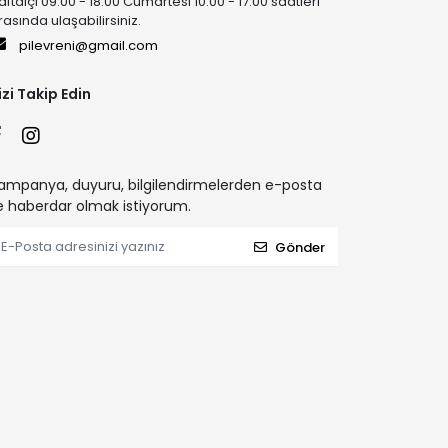
aftaiçi 09:00 - 18:00 Cumartesi 10:00 - 17:00 saatleri
rasında ulaşabilirsiniz.
pilevreni@gmail.com
izi Takip Edin
ampanya, duyuru, bilgilendirmelerden e-posta
le haberdar olmak istiyorum.
Gönder