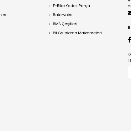
H
E-Bike Yedek Parça
a
mleri
Bataryalar
BMS Çeşitleri
B
Pil Gruplama Malzemeleri
K
i