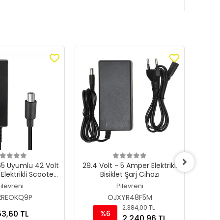
5 Uyumlu 42 Volt
29.4 Volt - 5 Amper Elektrikli
We
lektrikli Scooter
Bisiklet Şarj Cihazı
Kı
hazı Adaptörü
ilevreni
Pilevreni
2REOKQ9P
OJXYR48F5M
2.384,00 TL
3,60 TL
%6
2.240,96 TL