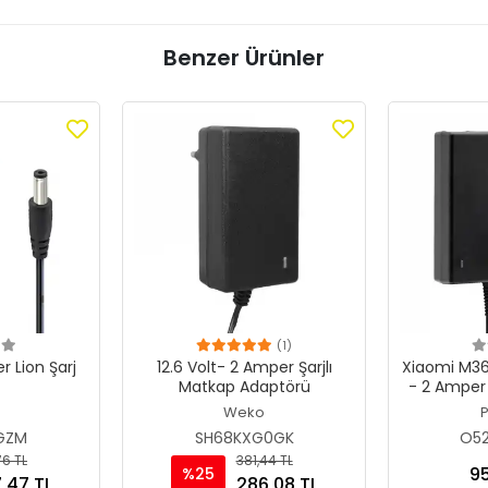
Benzer Ürünler
(1)
12.6 Volt- 2 Amper Şarjlı
Xiaomi M36
Matkap Adaptörü
- 2 Amper E
Şarj Ci
Weko
P
GZM
SH68KXG0GK
O5
76 TL
381,44 TL
95
%25
,47 TL
286,08 TL