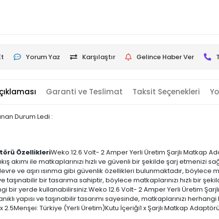
Et
Yorum Yaz
Karşılaştır
Gelince Haber Ver
çıklaması
Garanti ve Teslimat
Taksit Seçenekleri
Yo
ulunan Durum Ledi :
örü Özellikleri
Weko 12.6 Volt- 2 Amper Yerli Üretim Şarjlı Matkap Adap
ıkış akımı ile matkaplarınızı hızlı ve güvenli bir şekilde şarj etmenizi s
evre ve aşırı ısınma gibi güvenlik özellikleri bulunmaktadır, böylece ma
 taşınabilir bir tasarıma sahiptir, böylece matkaplarınızı hızlı bir şekil
ngi bir yerde kullanabilirsiniz.Weko 12.6 Volt- 2 Amper Yerli Üretim Şarj
yanıklı yapısı ve taşınabilir tasarımı sayesinde, matkaplarınızı herhangi b
.5Menşei: Türkiye (Yerli Üretim)Kutu İçeriği1 x Şarjlı Matkap Adaptör