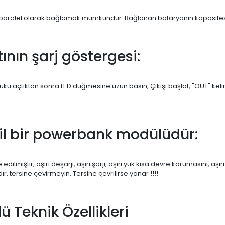
 pili paralel olarak bağlamak mümkündür. Bağlanan bataryanın kapasit
ının şarj göstergesi:
: Yükü açtıktan sonra LED düğmesine uzun basın, Çıkışı başlat, "OUT" kel
l bir powerbank modülüdür:
ilmiştir, aşırı deşarjı, aşırı şarjı, aşırı yük kısa devre korumasını, aşı
ır, tersine çevirmeyin. Tersine çevrilirse yanar !!!!
ü Teknik Özellikleri