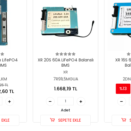
ı LifePO4
XR 20S 60A LiFePO4 Balanslı
XR 16S 
BMS
BMS
Bal
XR
LKM
7R91L5MGUA
2D
25 TL
1.668,19 TL
%13
,60 TL
Adet
 EKLE
SEPETE EKLE
S