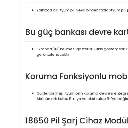
Yalnızca bir lityum pili veya birden fazla lityum
Bu güç bankası devre kart
Ekranda "IN" kelimesi gösterilir. Çıkış göstergesi
görüntülenecektir.
Koruma Fonksiyonlu mobi
Güçlendirilmiş lityum pilin koruma devresi entegre ed
Akünün artı kutbu B + 'ya ve eksi kutup B-'ye bağlıd
18650 Pil Şarj Cihaz Modül