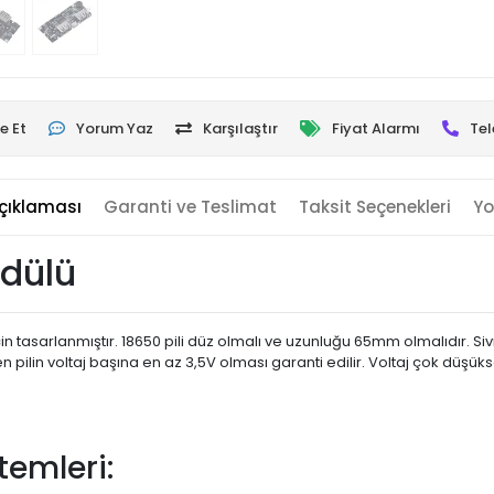
e Et
Yorum Yaz
Karşılaştır
Fiyat Alarmı
Tel
çıklaması
Garanti ve Teslimat
Taksit Seçenekleri
Yo
odülü
n tasarlanmıştır. 18650 pili düz olmalı ve uzunluğu 65mm olmalıdır. Sivri u
 pilin voltaj başına en az 3,5V olması garanti edilir. Voltaj çok düşükse
temleri: