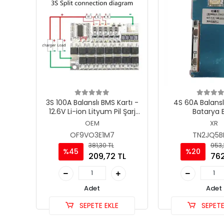
3S 100A Balanslı BMS Kartı -
4S 60A Balansl
12.6V Li-ion Lityum Pil Şarj
Batarya 
Koruma Devresi
OEM
XR
OF9VO3E1M7
TN2JQ5B
381,30 TL
953,
%45
%20
209,72 TL
762
Adet
Adet
SEPETE EKLE
SEPETE