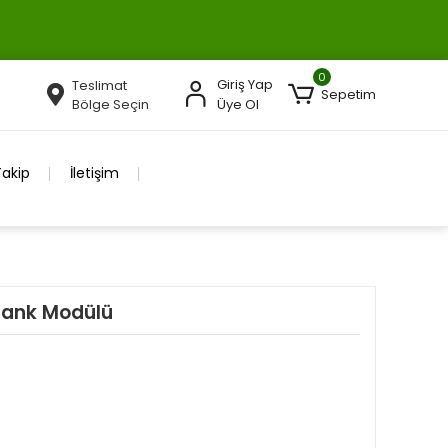
0
Giriş Yap
Teslimat
Sepetim
Bölge Seçin
Üye Ol
Takip
İletişim
bank Modülü