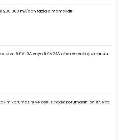
esi 200.000 mA'dan fazla olmamalıdır.
imesi ve 5.0V1.0A veya 5.0V2.1A akım ve voltajı ekranda
rı akım korumasını ve aşırı sıcaklık korumasını önler. Not: