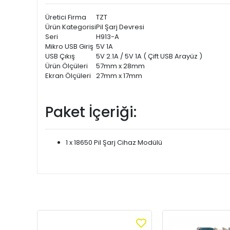
Üretici Firma
TZT
Ürün Kategorisi
Pil Şarj Devresi
Seri
H913-A
Mikro USB Giriş
5V 1A
USB Çıkış
5V 2.1A / 5V 1A ( Çift USB Arayüz )
Ürün Ölçüleri
57mm x 28mm
Ekran Ölçüleri
27mm x 17mm
Paket İçeriği:
1 x 18650 Pil Şarj Cihaz Modülü