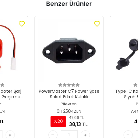
Benzer Ürünler
ooter Şarj
PowerMaster C7 Power Şase
Type-C Ka
Su Geçirmez
Soket Erkek Kulaklı
Siyah
ğı Seti
ni
Pilevreni
P
CC4
6IT2584ZEN
A4
47,66 TL
TL
4
%20
38,13 TL