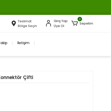
0
Giriş Yap
Teslimat
Sepetim
Bölge Seçin
Üye Ol
Takip
İletişim
onnektör Çifti