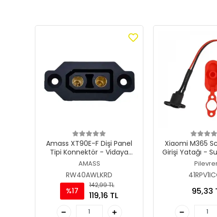
Amass XT90E-F Dişi Panel
Xiaomi M365 Sc
Tipi Konnektör - Vidaya
Girişi Yatağı - 
Uyumlu Montaj Soket (Erkek
Koruma Kapa
AMASS
Pilevre
Uyumlu Dişi)
RW40AWLKRD
41RPV1I
142,99 TL
95,33 
%17
119,16 TL