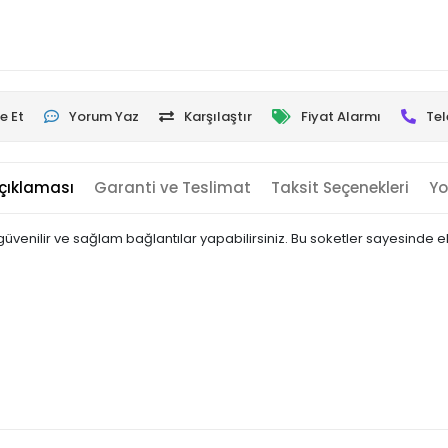
e Et
Yorum Yaz
Karşılaştır
Fiyat Alarmı
Tel
çıklaması
Garanti ve Teslimat
Taksit Seçenekleri
Yo
üvenilir ve sağlam bağlantılar yapabilirsiniz. Bu soketler sayesinde elek