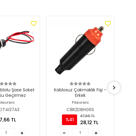
blolu Şase Soket
Kablosuz Çakmaklık Fişi -
Pano T
 Su Geçirmez
Erkek
Q
(Oto
ilevreni
Pilevreni
OT4I37A3
C8R2DBHG6S
47,66 TL
7,66 TL
%41
28,12 TL