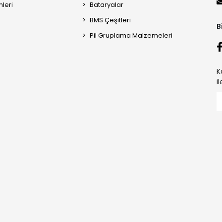
mleri
Bataryalar
BMS Çeşitleri
B
Pil Gruplama Malzemeleri
K
i