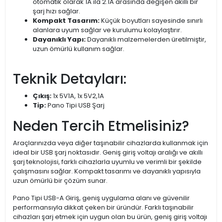
otomatik olarak 1A ila 2.1A arasında değişen akıllı bir
şarj hızı sağlar.
Kompakt Tasarım:
Küçük boyutları sayesinde sınırlı
alanlara uyum sağlar ve kurulumu kolaylaştırır.
Dayanıklı Yapı:
Dayanıklı malzemelerden üretilmiştir,
uzun ömürlü kullanım sağlar.
Teknik Detayları:
Çıkış:
1x 5V1A, 1x 5V2,1A
Tip:
Pano Tipi USB Şarj
Neden Tercih Etmelisiniz?
Araçlarınızda veya diğer taşınabilir cihazlarda kullanmak için
ideal bir USB şarj noktasıdır. Geniş giriş voltajı aralığı ve akıllı
şarj teknolojisi, farklı cihazlarla uyumlu ve verimli bir şekilde
çalışmasını sağlar. Kompakt tasarımı ve dayanıklı yapısıyla
uzun ömürlü bir çözüm sunar.
Pano Tipi USB-A Giriş, geniş uygulama alanı ve güvenilir
performansıyla dikkat çeken bir üründür. Farklı taşınabilir
cihazları şarj etmek için uygun olan bu ürün, geniş giriş voltajı