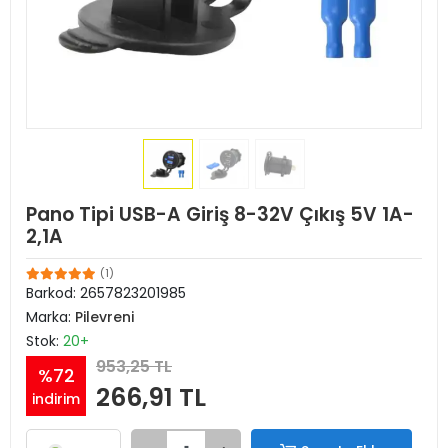
Pano Tipi USB-A Giriş 8-32V Çıkış 5V 1A-
2,1A
(1)
Barkod:
2657823201985
Marka:
Pilevreni
Stok:
20+
953,25 TL
%72
266,91 TL
indirim