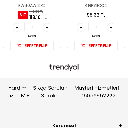
(Erkek Uyumlu Dişi)
Seti
RW40AWLKRD
41RPV1ICC4
142,99 TL
95,33 TL
%17
119,16 TL
Adet
Adet
SEPETE EKLE
SEPETE EKLE
Yardım
Sıkça Sorulan
Müşteri Hizmetleri
Lazım Mı?
Sorular
05056852222
Kurumsal