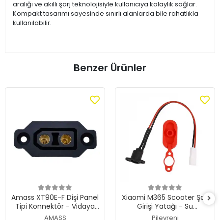
aralığı ve akıllı şarj teknolojisiyle kullanıcıya kolaylık sağlar.
Kompakt tasarımı sayesinde sınırlı alanlarda bile rahatlıkla
kullanılabilir.
Benzer Ürünler
Amass XT90E-F Dişi Panel
Xiaomi M365 Scooter Şarj
Tipi Konnektör - Vidaya
Girişi Yatağı - Su
Uyumlu Montaj Soket
Geçirmez Koruma Kapağı
AMASS
Pilevreni