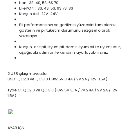
Lion : 3S, 4S, 5S, 6S 7S
LiFePO4 : 3S, 4S, 5S, 6S 7S, 8S
Kurşun Asit : 12V-24V
Pil performansının ve gerilimin yüzdesini tam olarak
gösterin ve pil tüketim durumunu sezgisel olarak
yakalayın.
Kurşun-asit pil, lityum pil, demir lityum pil ile uyumludur,
aşağıdaki adımlar ile kendiniz ayarlayabilirsiniz
2 USB çıkışı mevcuttur :
USB: QC2.0 ve QC 3.0 (18W 5V 3,4A / 9V 2A / 12V-1,5A)
Type C : QC2.0 ve QC 3.0 (18W 5V 3,1A / 7V 24A / 9V 2A / 12V-
1,5A)
AYAR İÇN :