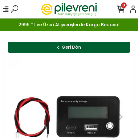
0
2999 TL ve Üzeri Alışverişlerde Kargo Bedava!
Geri Dön