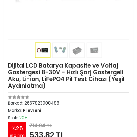
Dijital LCD Batarya Kapasite ve Voltaj
Göstergesi 8-30V - Hızlı Şarj Göstergeli
Akü, Li-ion, LiFePO4 Pil Test Cihazı (Yeşil
Aydınlatma)
Barkod:
2657823908488
Marka:
Pilevreni
Stok:
20+
714,94 TL
%25
533,82 TL
indirim