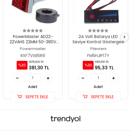
PowerMaster AD22-
24 Volt Batarya LED
22VAHS 22MM 50-380V
Seviye Kontrol Göstergesi
AC Voltmetre 0-100
Powermaster
Pilevreni
Ampermetre Hertzmetre
RXF7VXB5R9
FM5HJIP17Y
0-99HZ Kare Kırmızı
476,63 TL
142,99 TL
%20
%33
381,30 TL
95,33 TL
Adet
Adet
SEPETE EKLE
SEPETE EKLE