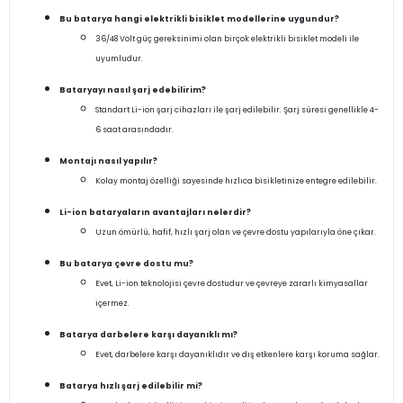
Bu batarya hangi elektrikli bisiklet modellerine uygundur?
36/48 Volt güç gereksinimi olan birçok elektrikli bisiklet modeli ile
uyumludur.
Bataryayı nasıl şarj edebilirim?
Standart Li-ion şarj cihazları ile şarj edilebilir. Şarj süresi genellikle 4-
6 saat arasındadır.
Montajı nasıl yapılır?
Kolay montaj özelliği sayesinde hızlıca bisikletinize entegre edilebilir.
Li-ion bataryaların avantajları nelerdir?
Uzun ömürlü, hafif, hızlı şarj olan ve çevre dostu yapılarıyla öne çıkar.
Bu batarya çevre dostu mu?
Evet, Li-ion teknolojisi çevre dostudur ve çevreye zararlı kimyasallar
içermez.
Batarya darbelere karşı dayanıklı mı?
Evet, darbelere karşı dayanıklıdır ve dış etkenlere karşı koruma sağlar.
Batarya hızlı şarj edilebilir mi?