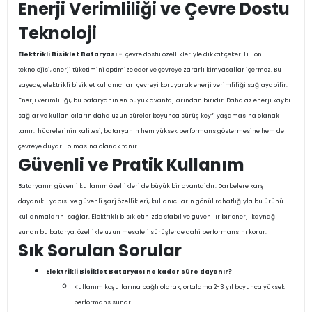
Enerji Verimliliği ve Çevre Dostu
Teknoloji
Elektrikli Bisiklet Bataryası -
çevre dostu özellikleriyle dikkat çeker. Li-ion
teknolojisi, enerji tüketimini optimize eder ve çevreye zararlı kimyasallar içermez. Bu
sayede, elektrikli bisiklet kullanıcıları çevreyi koruyarak enerji verimliliği sağlayabilir.
Enerji verimliliği, bu bataryanın en büyük avantajlarından biridir. Daha az enerji kaybı
sağlar ve kullanıcıların daha uzun süreler boyunca sürüş keyfi yaşamasına olanak
tanır. hücrelerinin kalitesi, bataryanın hem yüksek performans göstermesine hem de
çevreye duyarlı olmasına olanak tanır.
Güvenli ve Pratik Kullanım
Bataryanın güvenli kullanım özellikleri de büyük bir avantajdır. Darbelere karşı
dayanıklı yapısı ve güvenli şarj özellikleri, kullanıcıların gönül rahatlığıyla bu ürünü
kullanmalarını sağlar. Elektrikli bisikletinizde stabil ve güvenilir bir enerji kaynağı
sunan bu batarya, özellikle uzun mesafeli sürüşlerde dahi performansını korur.
Sık Sorulan Sorular
Elektrikli Bisiklet Bataryası ne kadar süre dayanır?
Kullanım koşullarına bağlı olarak, ortalama 2-3 yıl boyunca yüksek
performans sunar.