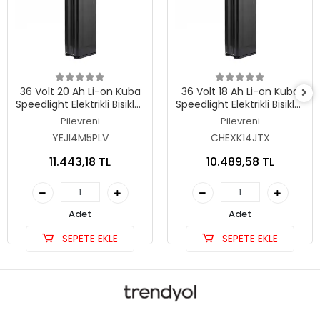
36 Volt 20 Ah Li-on Kuba
36 Volt 18 Ah Li-on Kuba
Speedlight Elektrikli Bisiklet
Speedlight Elektrikli Bisiklet
Orjinal Kutulu Batarya
Orjinal Kutulu Batarya
Pilevreni
Pilevreni
YEJI4M5PLV
CHEXK14JTX
11.443,18 TL
10.489,58 TL
Adet
Adet
SEPETE EKLE
SEPETE EKLE