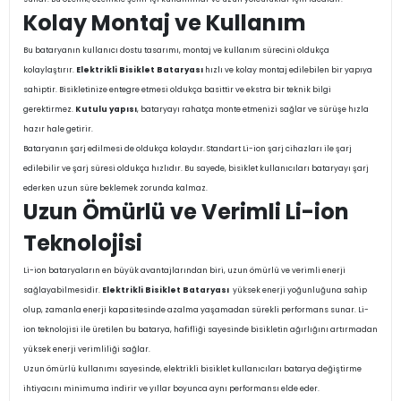
Kolay Montaj ve Kullanım
Bu bataryanın kullanıcı dostu tasarımı, montaj ve kullanım sürecini oldukça
kolaylaştırır.
Elektrikli Bisiklet Bataryası
hızlı ve kolay montaj edilebilen bir yapıya
sahiptir. Bisikletinize entegre etmesi oldukça basittir ve ekstra bir teknik bilgi
gerektirmez.
Kutulu yapısı
, bataryayı rahatça monte etmenizi sağlar ve sürüşe hızla
hazır hale getirir.
Bataryanın şarj edilmesi de oldukça kolaydır. Standart Li-ion şarj cihazları ile şarj
edilebilir ve şarj süresi oldukça hızlıdır. Bu sayede, bisiklet kullanıcıları bataryayı şarj
ederken uzun süre beklemek zorunda kalmaz.
Uzun Ömürlü ve Verimli Li-ion
Teknolojisi
Li-ion bataryaların en büyük avantajlarından biri, uzun ömürlü ve verimli enerji
sağlayabilmesidir.
Elektrikli Bisiklet Bataryası
yüksek enerji yoğunluğuna sahip
olup, zamanla enerji kapasitesinde azalma yaşamadan sürekli performans sunar. Li-
ion teknolojisi ile üretilen bu batarya, hafifliği sayesinde bisikletin ağırlığını artırmadan
yüksek enerji verimliliği sağlar.
Uzun ömürlü kullanımı sayesinde, elektrikli bisiklet kullanıcıları batarya değiştirme
ihtiyacını minimuma indirir ve yıllar boyunca aynı performansı elde eder.