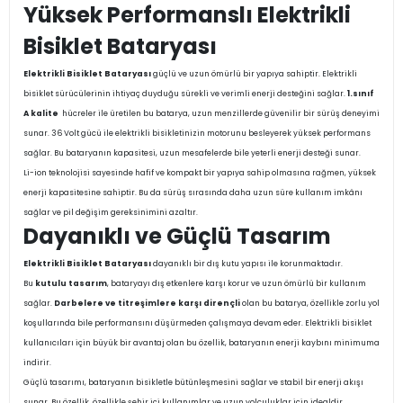
Yüksek Performanslı Elektrikli
Bisiklet Bataryası
Elektrikli Bisiklet Bataryası
güçlü ve uzun ömürlü bir yapıya sahiptir. Elektrikli
bisiklet sürücülerinin ihtiyaç duyduğu sürekli ve verimli enerji desteğini sağlar.
1.sınıf
A kalite
hücreler ile üretilen bu batarya, uzun menzillerde güvenilir bir sürüş deneyimi
sunar. 36 Volt gücü ile elektrikli bisikletinizin motorunu besleyerek yüksek performans
sağlar. Bu bataryanın kapasitesi, uzun mesafelerde bile yeterli enerji desteği sunar.
Li-ion teknolojisi sayesinde hafif ve kompakt bir yapıya sahip olmasına rağmen, yüksek
enerji kapasitesine sahiptir. Bu da sürüş sırasında daha uzun süre kullanım imkânı
sağlar ve pil değişim gereksinimini azaltır.
Dayanıklı ve Güçlü Tasarım
Elektrikli Bisiklet Bataryası
dayanıklı bir dış kutu yapısı ile korunmaktadır.
Bu
kutulu tasarım
, bataryayı dış etkenlere karşı korur ve uzun ömürlü bir kullanım
sağlar.
Darbelere ve titreşimlere karşı dirençli
olan bu batarya, özellikle zorlu yol
koşullarında bile performansını düşürmeden çalışmaya devam eder. Elektrikli bisiklet
kullanıcıları için büyük bir avantaj olan bu özellik, bataryanın enerji kaybını minimuma
indirir.
Güçlü tasarımı, bataryanın bisikletle bütünleşmesini sağlar ve stabil bir enerji akışı
sunar. Bu özellik, özellikle şehir içi kullanımlar ve uzun yolculuklar için idealdir.