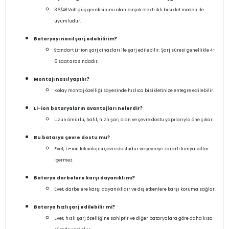
36/48 Volt güç gereksinimi olan birçok elektrikli bisiklet modeli ile
uyumludur.
Bataryayı nasıl şarj edebilirim?
Standart Li-ion şarj cihazları ile şarj edilebilir. Şarj süresi genellikle 4-
6 saat arasındadır.
Montajı nasıl yapılır?
Kolay montaj özelliği sayesinde hızlıca bisikletinize entegre edilebilir.
Li-ion bataryaların avantajları nelerdir?
Uzun ömürlü, hafif, hızlı şarj olan ve çevre dostu yapılarıyla öne çıkar.
Bu batarya çevre dostu mu?
Evet, Li-ion teknolojisi çevre dostudur ve çevreye zararlı kimyasallar
içermez.
Batarya darbelere karşı dayanıklı mı?
Evet, darbelere karşı dayanıklıdır ve dış etkenlere karşı koruma sağlar.
Batarya hızlı şarj edilebilir mi?
Evet, hızlı şarj özelliğine sahiptir ve diğer bataryalara göre daha kısa