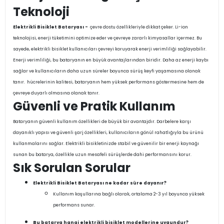
Teknoloji
Elektrikli Bisiklet Bataryası -
çevre dostu özellikleriyle dikkat çeker. Li-ion
teknolojisi, enerji tüketimini optimize eder ve çevreye zararlı kimyasallar içermez. Bu
sayede, elektrikli bisiklet kullanıcıları çevreyi koruyarak enerji verimliliği sağlayabilir.
Enerji verimliliği, bu bataryanın en büyük avantajlarından biridir. Daha az enerji kaybı
sağlar ve kullanıcıların daha uzun süreler boyunca sürüş keyfi yaşamasına olanak
tanır. hücrelerinin kalitesi, bataryanın hem yüksek performans göstermesine hem de
çevreye duyarlı olmasına olanak tanır.
Güvenli ve Pratik Kullanım
Bataryanın güvenli kullanım özellikleri de büyük bir avantajdır. Darbelere karşı
dayanıklı yapısı ve güvenli şarj özellikleri, kullanıcıların gönül rahatlığıyla bu ürünü
kullanmalarını sağlar. Elektrikli bisikletinizde stabil ve güvenilir bir enerji kaynağı
sunan bu batarya, özellikle uzun mesafeli sürüşlerde dahi performansını korur.
Sık Sorulan Sorular
Elektrikli Bisiklet Bataryası ne kadar süre dayanır?
Kullanım koşullarına bağlı olarak, ortalama 2-3 yıl boyunca yüksek
performans sunar.
Bu batarya hangi elektrikli bisiklet modellerine uygundur?