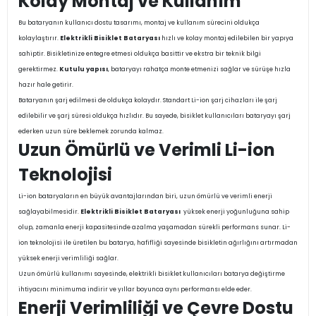
Kolay Montaj ve Kullanım
Bu bataryanın kullanıcı dostu tasarımı, montaj ve kullanım sürecini oldukça
kolaylaştırır.
Elektrikli Bisiklet Bataryası
hızlı ve kolay montaj edilebilen bir yapıya
sahiptir. Bisikletinize entegre etmesi oldukça basittir ve ekstra bir teknik bilgi
gerektirmez.
Kutulu yapısı
, bataryayı rahatça monte etmenizi sağlar ve sürüşe hızla
hazır hale getirir.
Bataryanın şarj edilmesi de oldukça kolaydır. Standart Li-ion şarj cihazları ile şarj
edilebilir ve şarj süresi oldukça hızlıdır. Bu sayede, bisiklet kullanıcıları bataryayı şarj
ederken uzun süre beklemek zorunda kalmaz.
Uzun Ömürlü ve Verimli Li-ion
Teknolojisi
Li-ion bataryaların en büyük avantajlarından biri, uzun ömürlü ve verimli enerji
sağlayabilmesidir.
Elektrikli Bisiklet Bataryası
yüksek enerji yoğunluğuna sahip
olup, zamanla enerji kapasitesinde azalma yaşamadan sürekli performans sunar. Li-
ion teknolojisi ile üretilen bu batarya, hafifliği sayesinde bisikletin ağırlığını artırmadan
yüksek enerji verimliliği sağlar.
Uzun ömürlü kullanımı sayesinde, elektrikli bisiklet kullanıcıları batarya değiştirme
ihtiyacını minimuma indirir ve yıllar boyunca aynı performansı elde eder.
Enerji Verimliliği ve Çevre Dostu