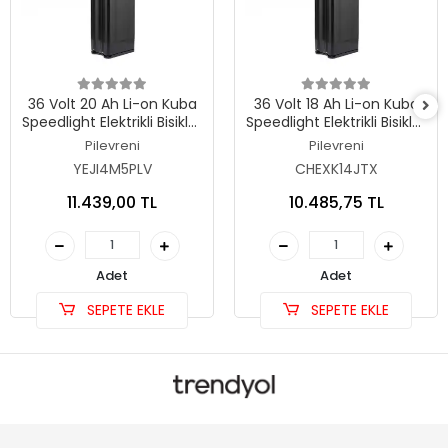
36 Volt 20 Ah Li-on Kuba
36 Volt 18 Ah Li-on Kuba
Speedlight Elektrikli Bisiklet
Speedlight Elektrikli Bisiklet
Orjinal Kutulu Batarya
Orjinal Kutulu Batarya
Pilevreni
Pilevreni
YEJI4M5PLV
CHEXK14JTX
11.439,00 TL
10.485,75 TL
Adet
Adet
SEPETE EKLE
SEPETE EKLE