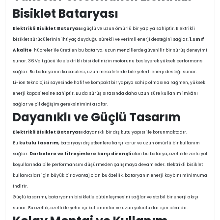
Bisiklet Bataryası
Elektrikli Bisiklet Bataryası
güçlü ve uzun ömürlü bir yapıya sahiptir. Elektrikli
bisiklet sürücülerinin ihtiyaç duyduğu sürekli ve verimli enerji desteğini sağlar.
1.sınıf
A kalite
hücreler ile üretilen bu batarya, uzun menzillerde güvenilir bir sürüş deneyimi
sunar. 36 Volt gücü ile elektrikli bisikletinizin motorunu besleyerek yüksek performans
sağlar. Bu bataryanın kapasitesi, uzun mesafelerde bile yeterli enerji desteği sunar.
Li-ion teknolojisi sayesinde hafif ve kompakt bir yapıya sahip olmasına rağmen, yüksek
enerji kapasitesine sahiptir. Bu da sürüş sırasında daha uzun süre kullanım imkânı
sağlar ve pil değişim gereksinimini azaltır.
Dayanıklı ve Güçlü Tasarım
Elektrikli Bisiklet Bataryası
dayanıklı bir dış kutu yapısı ile korunmaktadır.
Bu
kutulu tasarım
, bataryayı dış etkenlere karşı korur ve uzun ömürlü bir kullanım
sağlar.
Darbelere ve titreşimlere karşı dirençli
olan bu batarya, özellikle zorlu yol
koşullarında bile performansını düşürmeden çalışmaya devam eder. Elektrikli bisiklet
kullanıcıları için büyük bir avantaj olan bu özellik, bataryanın enerji kaybını minimuma
indirir.
Güçlü tasarımı, bataryanın bisikletle bütünleşmesini sağlar ve stabil bir enerji akışı
sunar. Bu özellik, özellikle şehir içi kullanımlar ve uzun yolculuklar için idealdir.