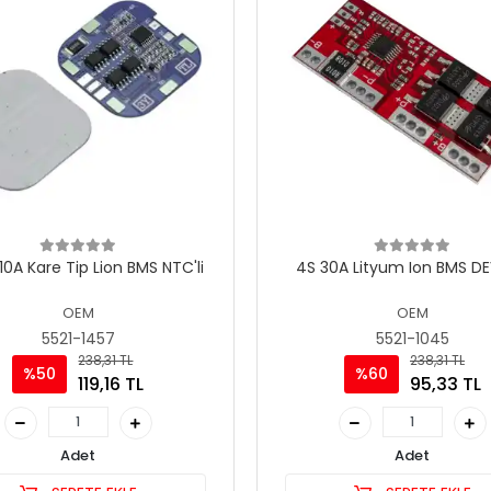
10A Kare Tip Lion BMS NTC'li
4S 30A Lityum Ion BMS DE
OEM
OEM
5521-1457
5521-1045
238,31 TL
238,31 TL
%50
%60
119,16 TL
95,33 TL
Adet
Adet