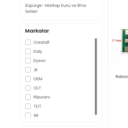
Süpürge- Matkap Kutu ve Bms
Setleri
Markalar
Creatall
Daly
Dyson
JK
Robor
OEM
OLT
Pilevreni
TDT
XR