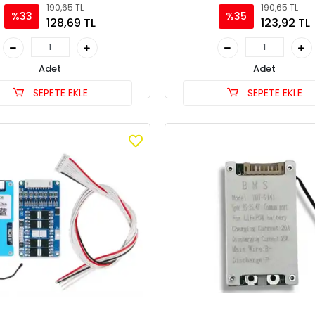
190,65 TL
190,65 TL
%33
%35
128,69 TL
123,92 TL
Adet
Adet
SEPETE EKLE
SEPETE EKLE