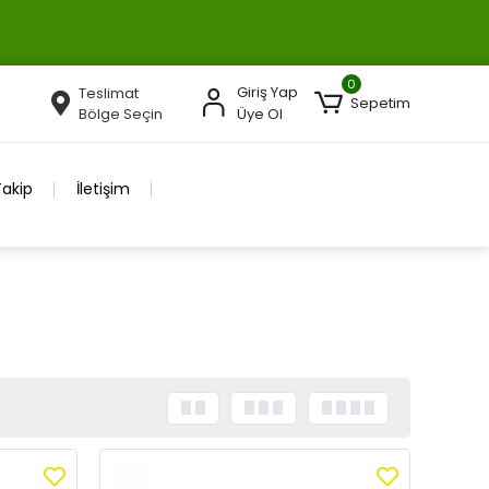
0
Giriş Yap
Teslimat
Sepetim
Bölge Seçin
Üye Ol
Takip
İletişim