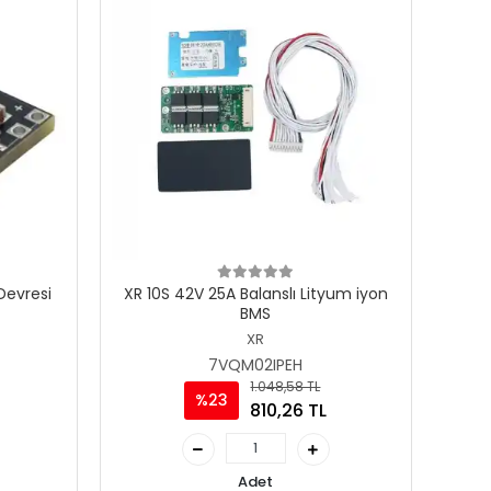
Devresi
XR 10S 42V 25A Balanslı Lityum iyon
BMS
XR
7VQM02IPEH
1.048,58 TL
%23
810,26 TL
Adet