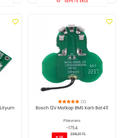
SEPETE EKLE
(2)
 Lityum
Bosch 12V Matkap BMS Kartı Bat411
Pilevreni
-1754
238,31 TL
%16