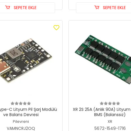
SEPETE EKLE
SEPETE EKLE
ype-C Lityum Pil Şarj Modülü
XR 2S 25A (Anlık 90A) Lityum
ve Balans Devresi
BMS (Balanssız)
Pilevreni
XR
VAMNCRJ2OQ
5672-1549-1716