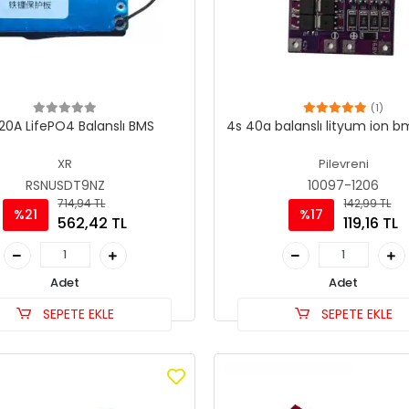
(1)
 20A LifePO4 Balanslı BMS
4s 40a balanslı lityum ion b
XR
Pilevreni
RSNUSDT9NZ
10097-1206
714,94 TL
142,99 TL
%21
%17
562,42 TL
119,16 TL
Adet
Adet
SEPETE EKLE
SEPETE EKLE