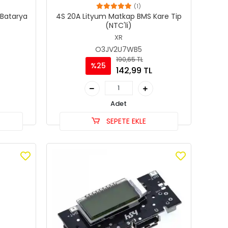
(1)
 Batarya
4S 20A Lityum Matkap BMS Kare Tip
(NTC'li)
XR
O3JV2U7WB5
190,65 TL
%25
142,99 TL
Adet
SEPETE EKLE