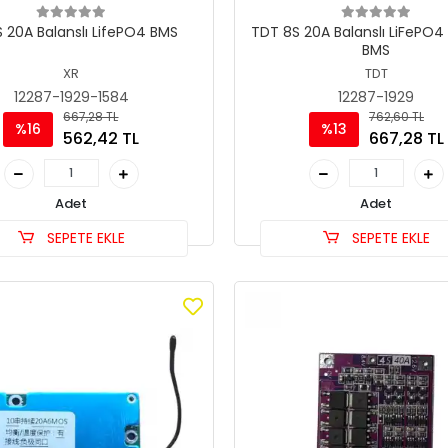
S 20A Balanslı LifePO4 BMS
TDT 8S 20A Balanslı LiFePO4
BMS
XR
TDT
12287-1929-1584
12287-1929
667,28 TL
762,60 TL
%16
%13
562,42 TL
667,28 TL
Adet
Adet
SEPETE EKLE
SEPETE EKLE