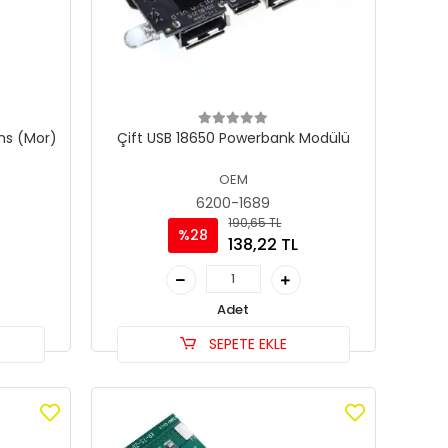
ms (Mor)
Çift USB 18650 Powerbank Modülü
OEM
6200-1689
190,65 TL
%28
138,22 TL
Adet
SEPETE EKLE