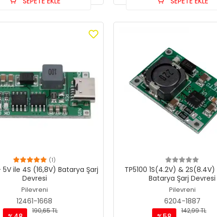
SEPETE EKLE
SEPETE EKLE
(1)
 5V ile 4S (16,8V) Batarya Şarj
TP5100 1S(4.2V) & 2S(8.4V)
Devresi
Batarya Şarj Devresi
Pilevreni
Pilevreni
12461-1668
6204-1887
190,65 TL
142,99 TL
%48
%58