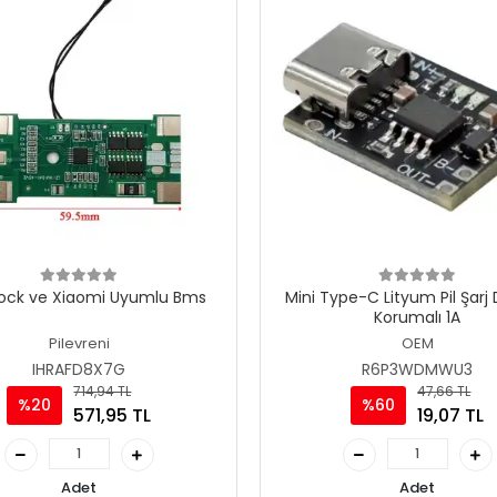
ock ve Xiaomi Uyumlu Bms
Mini Type-C Lityum Pil Şarj 
Korumalı 1A
Pilevreni
OEM
IHRAFD8X7G
R6P3WDMWU3
714,94 TL
47,66 TL
%20
%60
571,95 TL
19,07 TL
Adet
Adet