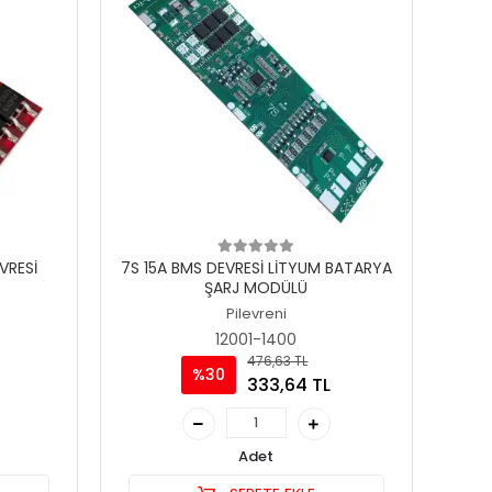
VRESİ
7S 15A BMS DEVRESİ LİTYUM BATARYA
ŞARJ MODÜLÜ
Pilevreni
12001-1400
476,63 TL
%30
333,64 TL
Adet