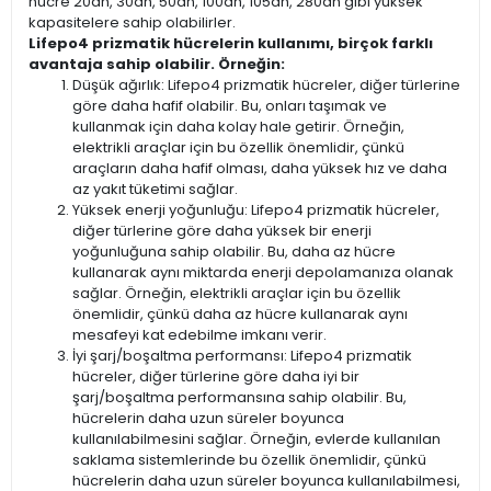
hücre 20ah, 30ah, 50ah, 100ah, 105ah, 280ah gibi yüksek
kapasitelere sahip olabilirler.
Lifepo4 prizmatik hücrelerin kullanımı, birçok farklı
avantaja sahip olabilir. Örneğin:
Düşük ağırlık: Lifepo4 prizmatik hücreler, diğer türlerine
göre daha hafif olabilir. Bu, onları taşımak ve
kullanmak için daha kolay hale getirir. Örneğin,
elektrikli araçlar için bu özellik önemlidir, çünkü
araçların daha hafif olması, daha yüksek hız ve daha
az yakıt tüketimi sağlar.
Yüksek enerji yoğunluğu: Lifepo4 prizmatik hücreler,
diğer türlerine göre daha yüksek bir enerji
yoğunluğuna sahip olabilir. Bu, daha az hücre
kullanarak aynı miktarda enerji depolamanıza olanak
sağlar. Örneğin, elektrikli araçlar için bu özellik
önemlidir, çünkü daha az hücre kullanarak aynı
mesafeyi kat edebilme imkanı verir.
İyi şarj/boşaltma performansı: Lifepo4 prizmatik
hücreler, diğer türlerine göre daha iyi bir
şarj/boşaltma performansına sahip olabilir. Bu,
hücrelerin daha uzun süreler boyunca
kullanılabilmesini sağlar. Örneğin, evlerde kullanılan
saklama sistemlerinde bu özellik önemlidir, çünkü
hücrelerin daha uzun süreler boyunca kullanılabilmesi,