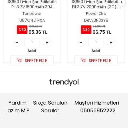
18650 Li-ion Şarj Edilebilir
18650 Li-ion Şarj Edilebilir
Pil 3.7V 1500mAh 30A
Pil 3.7V 2000mAh (3C) -
High-Drain-20C -
Power-Xtra PX18650-20B
Tenpower
Power Xtra
Tenpower ICR18650-15SG
U87O4JFPXA
DRVE3N3SY8
190,72 TL
95,36 TL
%50
%30
95,36 TL
66,75 TL
Adet
Adet
SEPETE EKLE
SEPETE EKLE
Yardım
Sıkça Sorulan
Müşteri Hizmetleri
Lazım Mı?
Sorular
05056852222