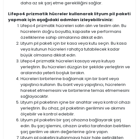
daha az sık şarj etme gerekliliğini sağlar.
Lifepo4 prizmatik hücreler kullanarak lityum pil paketi
yapmak için aşağıdaki adımları izleyebilirsiniz:
Lifepo4 prizmatik hücreleri satın alın ve teslim alın. Bu
hücrelerin doğru boyutta, kapasite ve performans
özelliklerine sahip olmalarına dikkat edin.
Lityum pil paketi için bir kasa veya kutu seçin. Bu kasa
veya kutunun hücreleri rahatça tutabilecek kadar
büyük olmasına dikkat edin.
Lifepo4 prizmatik hücreleri kasaya veya kutuya
yerleştirin. Bu hücreleri düzgün bir şekilde yerleştirin ve
aralarında yeterli boşluk bırakın.
Hücreleri birbirlerine bağlamak için bir bant veya
yapıştırıcı kullanın. Bu bant veya yapıştırıcı, hücrelerin
hareket etmemesini ve birbirlerine temas etmemesini
sağlayacaktır.
Lityum pil paketinin içine bir anahtar veya kontrol cihazı
yerleştirin. Bu cihaz, pil paketinin gerilimini ve akımını
ölçebilir ve kontrol edebilir.
Lityum pil paketini bir şarj cihazına bağlayarak şarj
edin. Bu şarj işlemini, cihazın üretici tarafından belirtilen
şarj gerilim ve akım değerlerine göre yapın.
Lityum pil paketini kullanmaya hazır hale getirdikten