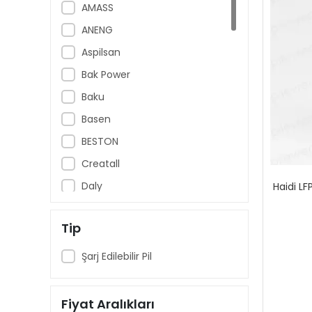
AMASS
ANENG
Aspilsan
Bak Power
Baku
Basen
BESTON
Creatall
Daly
Haidi LF
DMEGC
Tip
Dyson
Efest
Şarj Edilebilir Pil
Eve
Fnirsi
Fiyat Aralıkları