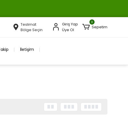
0
Giriş Yap
Teslimat
Sepetim
Bölge Seçin
Üye Ol
Takip
İletişim