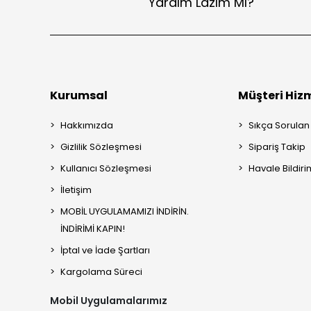
Yardım Lazım Mı?
OLT
Orion
Pilevreni
PLATO
Kurumsal
Müşteri Hizm
Power Xtra
Powermaster
Hakkımızda
Sıkça Sorulan
Powerway
Gizlilik Sözleşmesi
Sipariş Takip
Reliance
Kullanıcı Sözleşmesi
Havale Bildiri
S-LINK
İletişim
Samsung
MOBİL UYGULAMAMIZI İNDİRİN.
İNDİRİMİ KAPIN!
Sertec
İptal ve İade Şartları
SNAPRON
Kargolama Süreci
Soldex
Sony
Mobil Uygulamalarımız