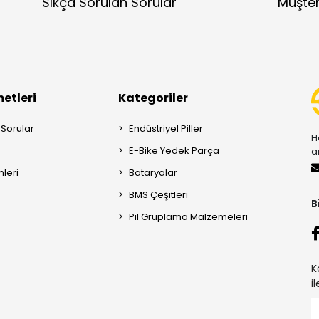
Sıkça Sorulan Sorular
Müşter
etleri
Kategoriler
 Sorular
Endüstriyel Piller
H
E-Bike Yedek Parça
a
mleri
Bataryalar
BMS Çeşitleri
B
Pil Gruplama Malzemeleri
K
i