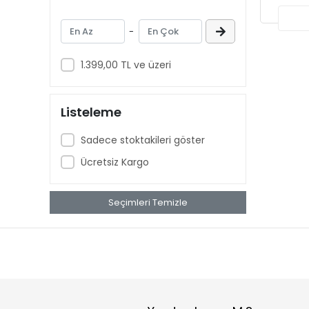
Ganfeng
Glitter
-
Haidi
1.399,00 TL ve üzeri
HDA Power
Highstar
Listeleme
JetClean
JK
Sadece stoktakileri göster
LG
Ücretsiz Kargo
Liitokala
Seçimleri Temizle
Lithium Werks
Mag Batteries
MOLICEL
Nitecore
OEM