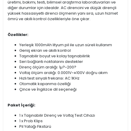
üretimi, bakımı, testi, bilimsel araştırma laboratuvarları ve
diğer durumlar için idealdir. AC direncini ve düşük dirençli
yüksek hassasiyetli direnci ölçmenin yanı sıra, uzun hizmet
ömrü ve akıllı kontrol özellikleriyle öne çıkar.
Özellikler:
Yerleşik 1000mAh lityum pil ile uzun süreli kullanım
Geniş ekran ve akıllı kontrol
Taşınabilir boyut ve kolay taşınabilirlik
Seri bağlantı noktalarını destekler
Direnç ölçüm aralığı: 1µ?~200?
Voltaj ölçüm aralığı: 0.0001V~±100V doğru akım
Hızlı test sinyali frekansı: AC 1KHz
Otomatik kapanma özelliği
Çince ve İngilizce dil seçeneği
Paket İçeriği:
1 x Taşınabilir Direnç ve Voltaj Test Cihazı
1 x Prob Klips
Pil Yatağı Fikstürü