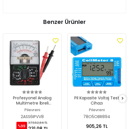
Benzer Ürünler
Profesyonel Analog
Pil Kapasite Voltaj Test
Multimetre İbreli
Cihazı
Avometre AC/DC Voltaj
Pilevreni
Pilevreni
ve Akım Ölçer Test Cihazı
2ASS6IPVV8
78O5OBR894
37.562,84 TL
905,26 TL
%99
231,08 TL