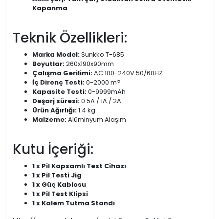
Kapanma
Teknik Özellikleri:
Marka Model:
Sunkko T-685
Boyutlar:
260x190x90mm
Çalışma Gerilimi:
AC 100-240V 50/60HZ
İç Direnç Testi:
0-2000 m?
Kapasite Testi:
0-9999mAh
Deşarj süresi:
0.5A / 1A / 2A
Ürün Ağırlığı:
1.4 kg
Malzeme:
Alüminyum Alaşım
Kutu İçeriği:
1 x Pil Kapsamlı Test Cihazı
1 x Pil Testi Jig
1 x Güç Kablosu
1 x Pil Test Klipsi
1 x Kalem Tutma Standı