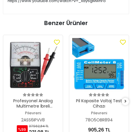
https://www.youtube.com/watch?v=_xay6gMwhFo
Benzer Ürünler
Profesyonel Analog
Pil Kapasite Voltaj Test
Multimetre İbreli
Cihazı
Avometre AC/DC Voltaj
Pilevreni
Pilevreni
ve Akım Ölçer Test Cihazı
2ASS6IPVV8
78O5OBR894
37.562,84 TL
905,26 TL
%99