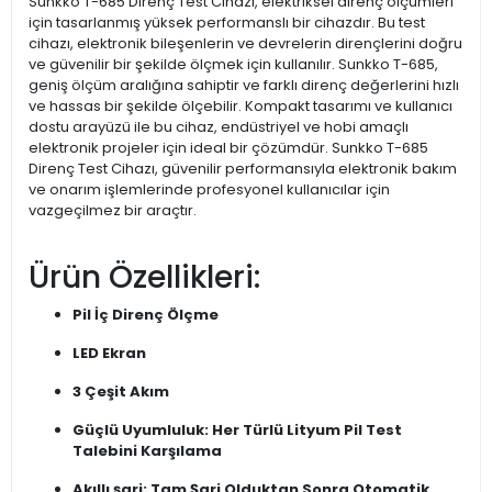
Sunkko T-685 Direnç Test Cihazı, elektriksel direnç ölçümleri
için tasarlanmış yüksek performanslı bir cihazdır. Bu test
cihazı, elektronik bileşenlerin ve devrelerin dirençlerini doğru
ve güvenilir bir şekilde ölçmek için kullanılır. Sunkko T-685,
geniş ölçüm aralığına sahiptir ve farklı direnç değerlerini hızlı
ve hassas bir şekilde ölçebilir. Kompakt tasarımı ve kullanıcı
dostu arayüzü ile bu cihaz, endüstriyel ve hobi amaçlı
elektronik projeler için ideal bir çözümdür. Sunkko T-685
Direnç Test Cihazı, güvenilir performansıyla elektronik bakım
ve onarım işlemlerinde profesyonel kullanıcılar için
vazgeçilmez bir araçtır.
Ürün Özellikleri:
Pil İç Direnç Ölçme
LED Ekran
3 Çeşit Akım
Güçlü Uyumluluk: Her Türlü Lityum Pil Test
Talebini Karşılama
Akıllı şarj: Tam Şarj Olduktan Sonra Otomatik