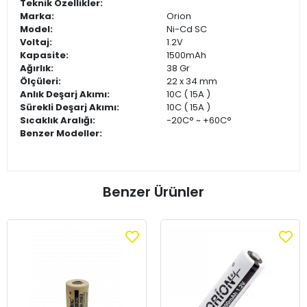
Teknik Özellikler:
Marka:
Orion
Model:
Ni-Cd SC
Voltaj:
1.2V
Kapasite:
1500mAh
Ağırlık:
38 Gr
Ölçüleri:
22 x 34 mm
Anlık Deşarj Akımı:
10C ( 15A )
Sürekli Deşarj Akımı:
10C ( 15A )
Sıcaklık Aralığı:
-20C°
~ +60C°
Benzer Modeller:
Benzer Ürünler