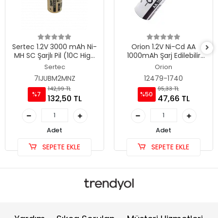
Sertec 1.2V 3000 mAh Ni-
Orion 1.2V Ni-Cd AA
MH SC Şarjlı Pil (10C High
1000mAh Şarj Edilebilir
Drain - Flat Head / Başsız)
Kalem Pil Başlı
Sertec
Orion
7IJUBM2MNZ
12479-1740
142,99 TL
95,33 TL
%7
%50
132,50 TL
47,66 TL
Adet
Adet
SEPETE EKLE
SEPETE EKLE