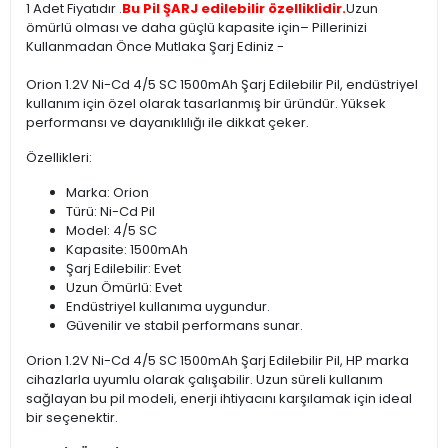
1 Adet Fiyatıdır .
Bu Pil ŞARJ edilebilir özelliklidir.
Uzun
ömürlü olması ve daha güçlü kapasite için– Pillerinizi
Kullanmadan Önce Mutlaka Şarj Ediniz -
Orion 1.2V Ni-Cd 4/5 SC 1500mAh Şarj Edilebilir Pil, endüstriyel
kullanım için özel olarak tasarlanmış bir üründür. Yüksek
performansı ve dayanıklılığı ile dikkat çeker.
Özellikleri:
Marka: Orion
Türü: Ni-Cd Pil
Model: 4/5 SC
Kapasite: 1500mAh
Şarj Edilebilir: Evet
Uzun Ömürlü: Evet
Endüstriyel kullanıma uygundur.
Güvenilir ve stabil performans sunar.
Orion 1.2V Ni-Cd 4/5 SC 1500mAh Şarj Edilebilir Pil, HP marka
cihazlarla uyumlu olarak çalışabilir. Uzun süreli kullanım
sağlayan bu pil modeli, enerji ihtiyacını karşılamak için ideal
bir seçenektir.