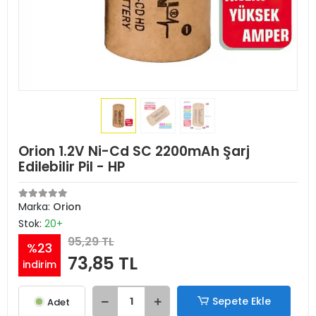
Orion 1.2V Ni-Cd SC 2200mAh Şarj
Edilebilir Pil - HP
Marka:
Orion
Stok:
20+
95,29 TL
%23
73,85 TL
indirim
Sepete Ekle
Adet