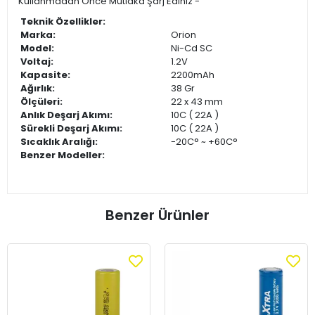
Kullanmadan Önce Mutlaka Şarj Ediniz -
Teknik Özellikler:
Marka:
Orion
Model:
Ni-Cd SC
Voltaj:
1.2V
Kapasite:
2200mAh
Ağırlık:
38 Gr
Ölçüleri:
22 x 43 mm
Anlık Deşarj Akımı:
10C ( 22A )
Sürekli Deşarj Akımı:
10C ( 22A )
Sıcaklık Aralığı:
-20C°
~ +60C°
Benzer Modeller:
Benzer Ürünler