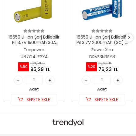
18650 Li-ion Şarj Edilebilir
18650 Li-ion Şarj Edilebilir
Pil 3.7V 1500mAh 30A
Pil 3.7V 2000mAh (3C) -
High-Drain-20C -
Power-Xtra PX18650-20B
Tenpower
Power Xtra
Tenpower ICR18650-15SG
U87O4JFPXA
DRVE3N3SY8
190,58 TL
95,29 TL
%50
%20
95,29 TL
76,23 TL
Adet
Adet
SEPETE EKLE
SEPETE EKLE