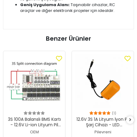
Geniş Uygulama Alanı:
Taşınabilir cihazlar, RC
araçlar ve diğer elektronik projeler için idealdir.
Benzer Ürünler
(1)
3S 100A Balanslı BMS Kartı
12.6V 3S 1A Lityum İyon Pil
- 12.6V Li-ion Lityum Pil
Şarj Cihazı - LED
Şarj Koruma Devresi
Göstergeli Akıllı Adaptör
OEM
Pilevreni