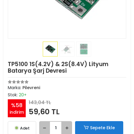
TP5100 1S(4.2V) & 2S(8.4V) Lityum
Batarya Şarj Devresi
Marka:
Pilevreni
Stok:
20+
143,04 TL
%58
59,60 TL
indirim
Sepete Ekle
Adet