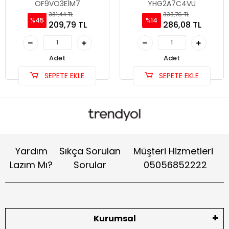
OF9VO3E1M7
YHG2A7C4VU
381,44 TL
333,76 TL
%45
%14
209,79 TL
286,08 TL
Adet
Adet
SEPETE EKLE
SEPETE EKLE
Yardım
Sıkça Sorulan
Müşteri Hizmetleri
Lazım Mı?
Sorular
05056852222
Kurumsal