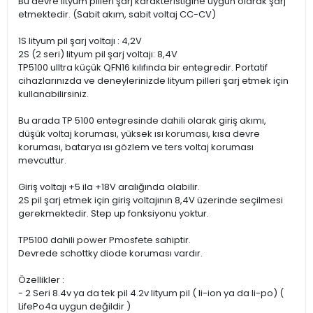
Bu devre lityum pilleri şarj karakteristiğine uygun olarak şarj
etmektedir. (Sabit akım, sabit voltaj CC-CV)
1S lityum pil şarj voltajı : 4,2V
2S (2 seri) lityum pil şarj voltajı: 8,4V
TP5100 ulltra küçük QFN16 kılıfında bir entegredir. Portatif
cihazlarınızda ve deneylerinizde lityum pilleri şarj etmek için
kullanabilirsiniz.
Bu arada TP 5100 entegresinde dahili olarak giriş akımı,
düşük voltaj koruması, yüksek ısı koruması, kısa devre
koruması, batarya ısı gözlem ve ters voltaj koruması
mevcuttur.
Giriş voltajı +5 ila +18V aralığında olabilir.
2S pil şarj etmek için giriş voltajının 8,4V üzerinde seçilmesi
gerekmektedir. Step up fonksiyonu yoktur.
TP5100 dahili power Pmosfete sahiptir.
Devrede schottky diode koruması vardır.
Özellikler :
- 2 Seri 8.4v ya da tek pil 4.2v lityum pil ( li-ion ya da li-po) (
LifePo4a uygun değildir )