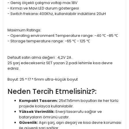
- Geniş ölçekli çalışma voltajı max 18V
- Kırmızı ve Mavi LED durum göstergesi
- Switch frekansı 400Khz, kullanılabilir indüktans 20uH
Maximum Ratings:
- Operating environment Temperature range: -40 ℃ -85 ℃
- Storage temperature range: -65 ℃ - 125 ℃
Default satın alma değeri : 4,2V 2A .
2S şarj edecekseniz SET yazan 2 padi lehimle kısa devre
ediniz.
Boyut: 25 * 17 * 5mm ultra-küçük boyut
Neden Tercih Etmelisiniz?:
Kompakt Tasarım:
25x17x5mm boyutları ile her türlü
projede kolayca kullanılabilir.
Yüksek Verimlilik:
Enerji tasarrufu sağlar ve
bataryaların ömrünü uzatır.
Güvenlik:
Aşırı şarj, aşırı deşarj ve kısa devre koruması
ile güvenli şarj sağlar.