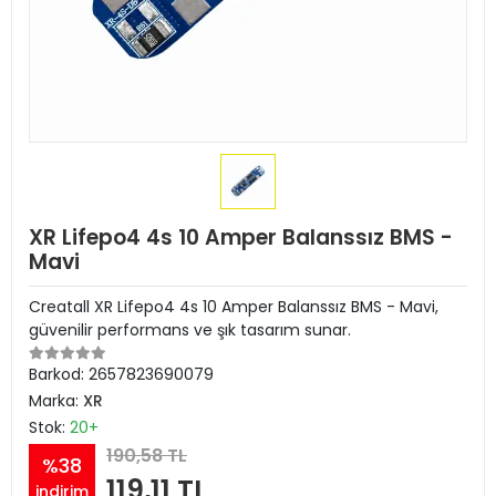
XR Lifepo4 4s 10 Amper Balanssız BMS -
Mavi
Creatall XR Lifepo4 4s 10 Amper Balanssız BMS - Mavi,
güvenilir performans ve şık tasarım sunar.
Barkod:
2657823690079
Marka:
XR
Stok:
20+
190,58 TL
%38
119,11 TL
indirim