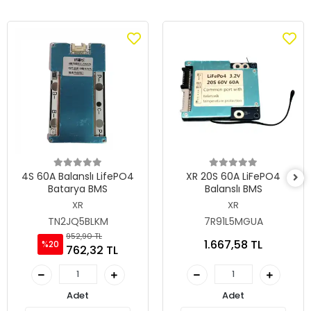
4S 60A Balanslı LifePO4
XR 20S 60A LiFePO4
Batarya BMS
Balanslı BMS
XR
XR
TN2JQ5BLKM
7R91L5MGUA
952,90 TL
1.667,58 TL
%20
762,32 TL
Adet
Adet