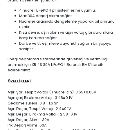
Ürünün özellikleri şunlardır:
4 hücreli LiFePO4 pil sistemlerine uyumlu.
Max 30A deşarj akımı sağlar.
Hücreler arasında dengeleme yaparak pil ömrünü
uzatır.
Kısa devre, aşırı akım ve aşırı voltaj gibi durumlara
karşı koruma sağlar.
Darbe ve titreşimlere dayanıklı sağlam bir yapıya
sahiptir.
Enerji depolama sistemlerinde güvenliği ve verimliliği
artırmak için XR 4S 30A LiFePO4 Balanslı BMS'i tercih
edebilirsiniz.
ÖZELLİKLERİ
Aşırı Şarj Tespit Voltajı ( 1 hücre için) :3.65±0.05V
Aşırı şarj Bırakma Voltajı : 3.48±0.1V
Gecikme süresi : 0,8 - 1,6 Sn
Aşırı Deşarj Tespit Voltajı : 2.4±0.1V
Aşırı Deşarj Bırakma Voltajı : 2.58±0.1V
Aşırı Deşarj Akımı : 30A
Pik Deşarj Akımı : 60A