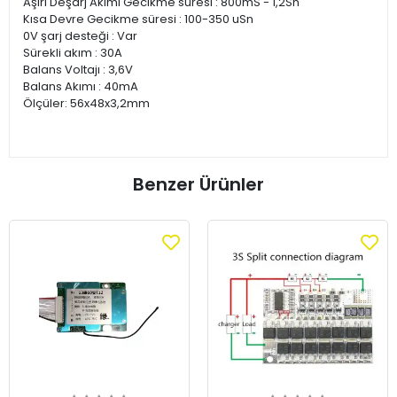
Aşırı Deşarj Akımı Gecikme süresi : 800mS - 1,2Sn
Kısa Devre Gecikme süresi : 100-350 uSn
0V şarj desteği : Var
Sürekli akım : 30A
Balans Voltajı : 3,6V
Balans Akımı : 40mA
Ölçüler: 56x48x3,2mm
Benzer Ürünler