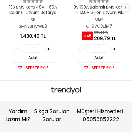
13S BMS Kartı 48V - 60A
3S 100A Balanslı BMS Kartı
Balanslı Lityum Batarya
- 12.6V Li-ion Lityum Pil
Koruma Devresi (XR)
Şarj Koruma Devresi
XR
OEM
SMNSBHCWB8
OF9VO3E1M7
381,44 TL
1.430,40 TL
%45
209,79 TL
Adet
Adet
SEPETE EKLE
SEPETE EKLE
Yardım
Sıkça Sorulan
Müşteri Hizmetleri
Lazım Mı?
Sorular
05056852222