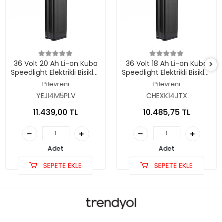
36 Volt 20 Ah Li-on Kuba
36 Volt 18 Ah Li-on Kuba
Speedlight Elektrikli Bisiklet
Speedlight Elektrikli Bisiklet
Orjinal Kutulu Batarya
Orjinal Kutulu Batarya
Pilevreni
Pilevreni
YEJI4M5PLV
CHEXK14JTX
11.439,00 TL
10.485,75 TL
Adet
Adet
SEPETE EKLE
SEPETE EKLE