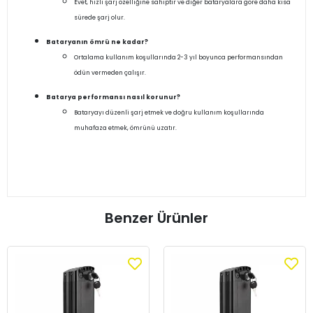
Evet, hızlı şarj özelliğine sahiptir ve diğer bataryalara göre daha kısa
sürede şarj olur.
Bataryanın ömrü ne kadar?
Ortalama kullanım koşullarında 2-3 yıl boyunca performansından
ödün vermeden çalışır.
Batarya performansı nasıl korunur?
Bataryayı düzenli şarj etmek ve doğru kullanım koşullarında
muhafaza etmek, ömrünü uzatır.
Benzer Ürünler