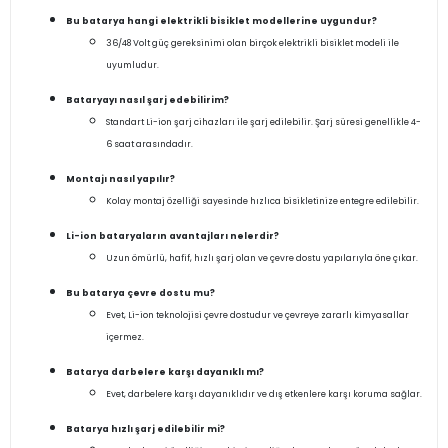
Bu batarya hangi elektrikli bisiklet modellerine uygundur?
36/48 Volt güç gereksinimi olan birçok elektrikli bisiklet modeli ile
uyumludur.
Bataryayı nasıl şarj edebilirim?
Standart Li-ion şarj cihazları ile şarj edilebilir. Şarj süresi genellikle 4-
6 saat arasındadır.
Montajı nasıl yapılır?
Kolay montaj özelliği sayesinde hızlıca bisikletinize entegre edilebilir.
Li-ion bataryaların avantajları nelerdir?
Uzun ömürlü, hafif, hızlı şarj olan ve çevre dostu yapılarıyla öne çıkar.
Bu batarya çevre dostu mu?
Evet, Li-ion teknolojisi çevre dostudur ve çevreye zararlı kimyasallar
içermez.
Batarya darbelere karşı dayanıklı mı?
Evet, darbelere karşı dayanıklıdır ve dış etkenlere karşı koruma sağlar.
Batarya hızlı şarj edilebilir mi?