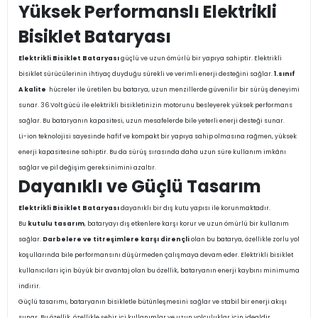
Yüksek Performanslı Elektrikli
Bisiklet Bataryası
Elektrikli Bisiklet Bataryası
güçlü ve uzun ömürlü bir yapıya sahiptir. Elektrikli
bisiklet sürücülerinin ihtiyaç duyduğu sürekli ve verimli enerji desteğini sağlar.
1.sınıf
A kalite
hücreler ile üretilen bu batarya, uzun menzillerde güvenilir bir sürüş deneyimi
sunar. 36 Volt gücü ile elektrikli bisikletinizin motorunu besleyerek yüksek performans
sağlar. Bu bataryanın kapasitesi, uzun mesafelerde bile yeterli enerji desteği sunar.
Li-ion teknolojisi sayesinde hafif ve kompakt bir yapıya sahip olmasına rağmen, yüksek
enerji kapasitesine sahiptir. Bu da sürüş sırasında daha uzun süre kullanım imkânı
sağlar ve pil değişim gereksinimini azaltır.
Dayanıklı ve Güçlü Tasarım
Elektrikli Bisiklet Bataryası
dayanıklı bir dış kutu yapısı ile korunmaktadır.
Bu
kutulu tasarım
, bataryayı dış etkenlere karşı korur ve uzun ömürlü bir kullanım
sağlar.
Darbelere ve titreşimlere karşı dirençli
olan bu batarya, özellikle zorlu yol
koşullarında bile performansını düşürmeden çalışmaya devam eder. Elektrikli bisiklet
kullanıcıları için büyük bir avantaj olan bu özellik, bataryanın enerji kaybını minimuma
indirir.
Güçlü tasarımı, bataryanın bisikletle bütünleşmesini sağlar ve stabil bir enerji akışı
sunar. Bu özellik, özellikle şehir içi kullanımlar ve uzun yolculuklar için idealdir.