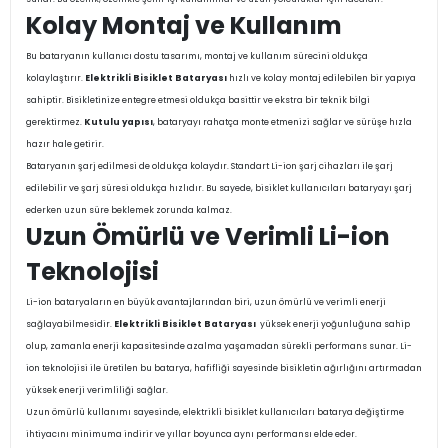
Kolay Montaj ve Kullanım
Bu bataryanın kullanıcı dostu tasarımı, montaj ve kullanım sürecini oldukça
kolaylaştırır.
Elektrikli Bisiklet Bataryası
hızlı ve kolay montaj edilebilen bir yapıya
sahiptir. Bisikletinize entegre etmesi oldukça basittir ve ekstra bir teknik bilgi
gerektirmez.
Kutulu yapısı
, bataryayı rahatça monte etmenizi sağlar ve sürüşe hızla
hazır hale getirir.
Bataryanın şarj edilmesi de oldukça kolaydır. Standart Li-ion şarj cihazları ile şarj
edilebilir ve şarj süresi oldukça hızlıdır. Bu sayede, bisiklet kullanıcıları bataryayı şarj
ederken uzun süre beklemek zorunda kalmaz.
Uzun Ömürlü ve Verimli Li-ion
Teknolojisi
Li-ion bataryaların en büyük avantajlarından biri, uzun ömürlü ve verimli enerji
sağlayabilmesidir.
Elektrikli Bisiklet Bataryası
yüksek enerji yoğunluğuna sahip
olup, zamanla enerji kapasitesinde azalma yaşamadan sürekli performans sunar. Li-
ion teknolojisi ile üretilen bu batarya, hafifliği sayesinde bisikletin ağırlığını artırmadan
yüksek enerji verimliliği sağlar.
Uzun ömürlü kullanımı sayesinde, elektrikli bisiklet kullanıcıları batarya değiştirme
ihtiyacını minimuma indirir ve yıllar boyunca aynı performansı elde eder.