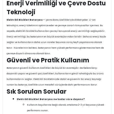
Enerji Verimliliği ve Çevre Dostu
Teknoloji
Elektrikli Bisiklet Bataryası -
çevre dostu özellikleriyle dikkat çeker. Li-ion
teknolojisi, enerji tüketimini optimize eder ve çevreye zararlı kimyasallar içermez. Bu
sayede, elektrikli bisiklet kullanıcıları çevreyi koruyarak enerji verimliliği sağlayabilir.
Enerji verimliliği, bu bataryanın en büyük avantajlarından biridir. Daha az enerji kaybı
sağlar ve kullanıcıların daha uzun süreler boyunca sürüş keyfi yaşamasına olanak
tanır. hücrelerinin kalitesi, bataryanın hem yüksek performans göstermesine hem de
çevreye duyarlı olmasına olanak tanır.
Güvenli ve Pratik Kullanım
Bataryanın güvenli kullanım özellikleri de büyük bir avantajdır. Darbelere karşı
dayanıklı yapısı ve güvenli şarj özellikleri, kullanıcıların gönül rahatlığıyla bu ürünü
kullanmalarını sağlar. Elektrikli bisikletinizde stabil ve güvenilir bir enerji kaynağı
sunan bu batarya, özellikle uzun mesafeli sürüşlerde dahi performansını korur.
Sık Sorulan Sorular
Elektrikli Bisiklet Bataryası ne kadar süre dayanır?
Kullanım koşullarına bağlı olarak, ortalama 2-3 yıl boyunca yüksek
performans sunar.