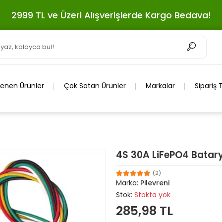
2999 TL ve Üzeri Alışverişlerde Kargo Bedava!
lenen Ürünler
Çok Satan Ürünler
Markalar
Sipariş 
4S 30A LiFePO4 Batarya
(2)
Marka:
Pilevreni
Stok:
Stokta yok
285,98 TL