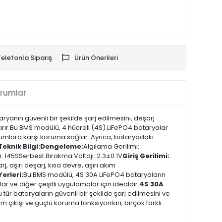
Telefonla Sipariş
Ürün Önerileri
rumlar
anın güvenli bir şekilde şarj edilmesini, deşarj
ırır.Bu BMS modülü, 4 hücreli (4S) LiFePO4 bataryalar
 durumlara karşı koruma sağlar. Ayrıca, bataryadaki
eknik Bilgi:
Dengeleme:
Algılama Gerilimi:
 145SSerbest Bırakma Voltajı: 2.3±0.1V
Giriş Gerilimi:
arj, aşırı deşarj, kısa devre, aşırı akım
erleri:
Bu BMS modülü, 4S 30A LiFePO4 bataryaların
çlar ve diğer çeşitli uygulamalar için idealdir.
4S 30A
tür bataryaların güvenli bir şekilde şarj edilmesini ve
m çıkışı ve güçlü koruma fonksiyonları, birçok farklı