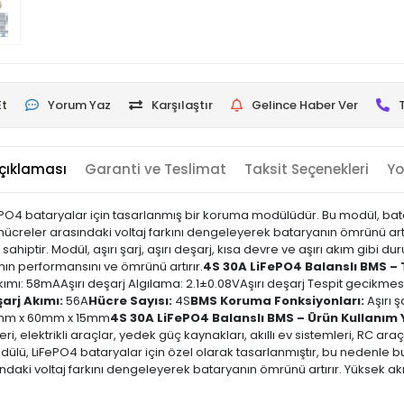
Et
Yorum Yaz
Karşılaştır
Gelince Haber Ver
çıklaması
Garanti ve Teslimat
Taksit Seçenekleri
Yo
O4 bataryalar için tasarlanmış bir koruma modülüdür. Bu modül, batary
 hücreler arasındaki voltaj farkını dengeleyerek bataryanın ömrünü art
 sahiptir. Modül, aşırı şarj, aşırı deşarj, kısa devre ve aşırı akım gibi
ın performansını ve ömrünü artırır.
4S 30A LiFePO4 Balanslı BMS – T
ı: 58mAAşırı deşarj Algılama: 2.1±0.08VAşırı deşarj Tespit gecikmesi:
arj Akımı:
56A
Hücre Sayısı:
4S
BMS Koruma Fonksiyonları:
Aşırı ş
mm x 60mm x 15mm
4S 30A LiFePO4 Balanslı BMS – Ürün Kullanım Y
leri, elektrikli araçlar, yedek güç kaynakları, akıllı ev sistemleri, RC ara
lü, LiFePO4 bataryalar için özel olarak tasarlanmıştır, bu nedenle bu 
ndaki voltaj farkını dengeleyerek bataryanın ömrünü artırır. Yüksek akı