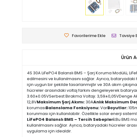
Favorilerime Ekle
Tavsiye 
Ürün A
4S 30A LiFePO4 Balanslı BMS – Şarj Koruma Modülü, LiFeP
edilmesini ve kullanılmasını sağlar. Ayrıca, bataryadaki
için uygun bir şekilde tasarlanmıştır ve 30A akım çıkışına
hücreler arasındaki voltaj farkını dengeleyerek bataryan
3.60±0.05VSerbest Bırakma Voltajı: 3,59±0,05VDenge Akım
12,8V
Maksimum Şarj Akımı:
30A
Anlık Maksimum Deş
koruması
Balanslama Fonksiyonu:
Var
Boyutlar:
105
korunması için kullanılabilir. Özellikle solar enerji sistem
LiFePO4 Balanslı BMS – Tercih Sebepleri:
Bu BMS modü
kullanılmasını sağlar. Ayrıca, bataryadaki hücreler arası
uygulama için idealdir.