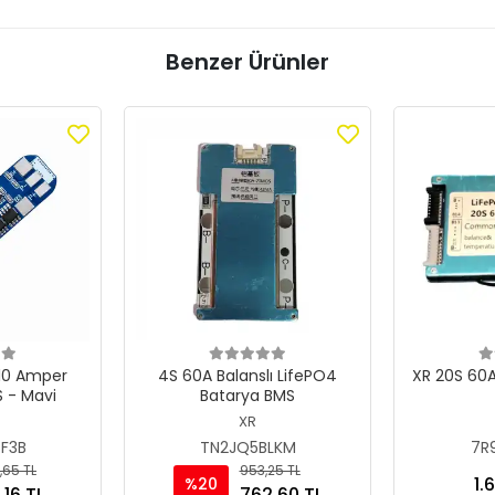
Benzer Ürünler
 10 Amper
4S 60A Balanslı LifePO4
XR 20S 60A
S - Mavi
Batarya BMS
XR
F3B
TN2JQ5BLKM
7R
,65 TL
953,25 TL
1.
%20
,16 TL
762,60 TL