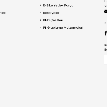
H
E-Bike Yedek Parça
a
mleri
Bataryalar
BMS Çeşitleri
B
Pil Gruplama Malzemeleri
K
i