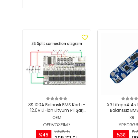
3S 100A Balanslı BMS Kartı -
XR Lifepo4 4s
12.6V Li-ion Lityum Pil Şarj
Balanssız BM
Koruma Devresi
OEM
XR
OF9VO3E1M7
YP8DRG6
381,30 TL
190
%45
%38
209,72 TL
119