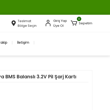
0
Giriş Yap
Teslimat
Sepetim
Bölge Seçin
Üye Ol
Takip
İletişim
 BMS Balanslı 3.2V Pil Şarj Kartı