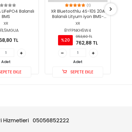
(1)
 LiFePO4 Balanslı
XR Bluetoothlu 4S-10S 20A
XR 2S
BMS
Balanslı Lityum iyon BMS-
Ntc
XR
XR
91L5MGUA
8YFPNKH6W4
953,60 TL
668,80 TL
%20
762,88 TL
Adet
Adet
EPETE EKLE
SEPETE EKLE
i Hizmetleri
05056852222