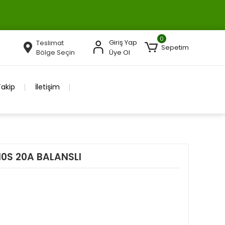
0
Giriş Yap
Teslimat
Sepetim
Bölge Seçin
Üye Ol
Takip
İletişim
10S 20A BALANSLI