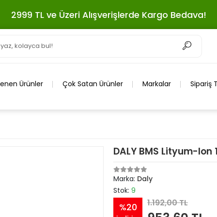
2999 TL ve Üzeri Alışverişlerde Kargo Bedava!
lenen Ürünler
Çok Satan Ürünler
Markalar
Sipariş 
DALY BMS Lityum-Ion 
Marka:
Daly
Stok:
9
1.192,00 TL
%20