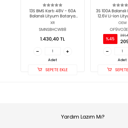
13S BMS Kartı 48V - 60A
3S 100A Balanslı 
Balanslı Lityum Batarya
12.6V Li-ion Lity
Koruma Devresi (XR)
Koruma De
XR
OEM
SMNSBHCWB8
OF9VO3E
381,
1.430,40 TL
%45
209
Adet
Adet
SEPETE EKLE
SEPETE
Yardım Lazım Mı?