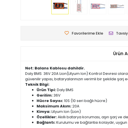
Favorilerime Ekle
Tavsiy
Ürün A
Not: Balans Kablosu dahildir.
Daly BMS 36V 20A Lion(Lityum Ion) Kontrol Devresi olarak b
güvenilir yapısı, bataryalarınızın verimli bir şekilde şarj
Teknik Bilgi:
Ürün Tipi:
Daly BMS
Gerilim:
36V
Hücre Sayısı:
10S (10 seri bağlı hücre)
Maksimum Akım:
20A
Kimya:
Lityum Ion (Lion)
Özellikler:
Akıllı batarya koruması, aşırı şarj ve d
Bağlantı:
Kurulumu ve bağlantısı kolaydır, uygun