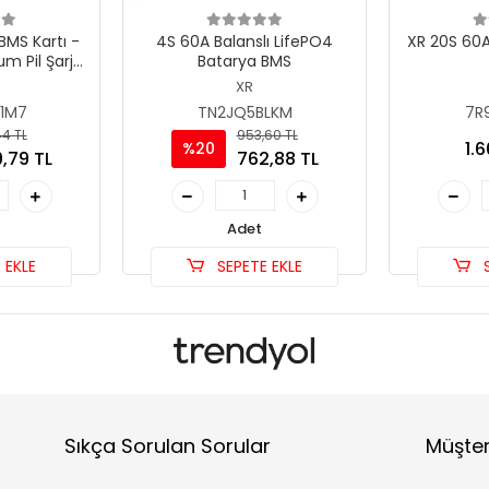
BMS Kartı -
4S 60A Balanslı LifePO4
XR 20S 60A
um Pil Şarj
Batarya BMS
vresi
XR
1M7
TN2JQ5BLKM
7R
44 TL
953,60 TL
1.
%20
,79 TL
762,88 TL
Adet
 EKLE
SEPETE EKLE
S
Sıkça Sorulan Sorular
Müşter