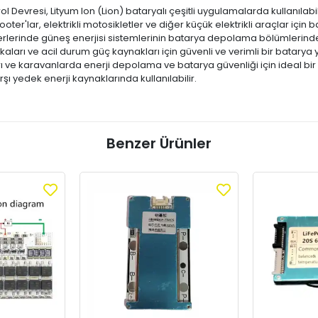
 Devresi, Lityum Ion (Lion) bataryalı çeşitli uygulamalarda kullanılabili
i scooter'lar, elektrikli motosikletler ve diğer küçük elektrikli araçlar içi
erlerinde güneş enerjisi sistemlerinin batarya depolama bölümlerinde k
kaları ve acil durum güç kaynakları için güvenli ve verimli bir batary
ı ve karavanlarda enerji depolama ve batarya güvenliği için ideal bir
arşı yedek enerji kaynaklarında kullanılabilir.
Benzer Ürünler