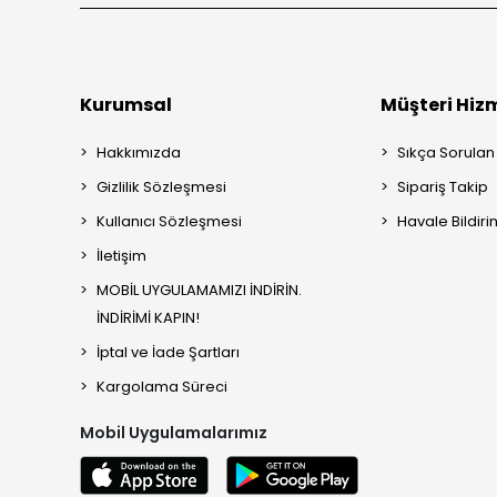
Kurumsal
Müşteri Hizm
Hakkımızda
Sıkça Sorulan
Gizlilik Sözleşmesi
Sipariş Takip
Kullanıcı Sözleşmesi
Havale Bildiri
İletişim
MOBİL UYGULAMAMIZI İNDİRİN.
İNDİRİMİ KAPIN!
İptal ve İade Şartları
Kargolama Süreci
Mobil Uygulamalarımız