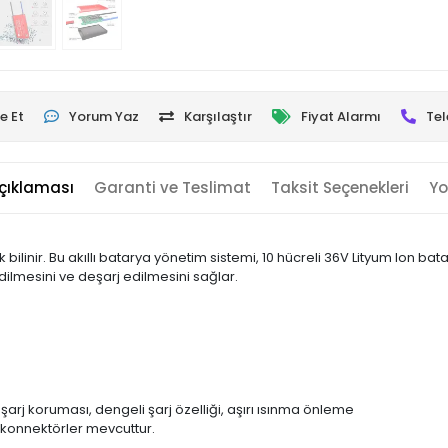
e Et
Yorum Yaz
Karşılaştır
Fiyat Alarmı
Tel
çıklaması
Garanti ve Teslimat
Taksit Seçenekleri
Yo
ilinir. Bu akıllı batarya yönetim sistemi, 10 hücreli 36V Lityum Ion bat
 edilmesini ve deşarj edilmesini sağlar.
eşarj koruması, dengeli şarj özelliği, aşırı ısınma önleme
 konnektörler mevcuttur.