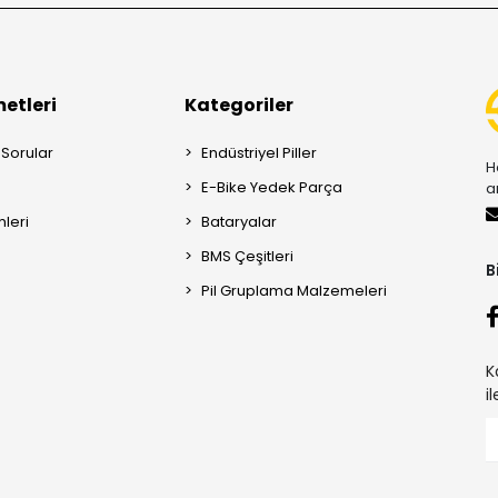
etleri
Kategoriler
 Sorular
Endüstriyel Piller
H
E-Bike Yedek Parça
a
mleri
Bataryalar
BMS Çeşitleri
B
Pil Gruplama Malzemeleri
K
i