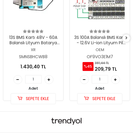
13S BMS Kartı 48V - 60A
3S 100A Balanslı BMS Kartı
Balanslı Lityum Batarya
- 12.6V Li-ion Lityum Pil
Koruma Devresi (XR)
Şarj Koruma Devresi
XR
OEM
SMNSBHCWB8
OF9VO3E1M7
381,44 TL
1.430,40 TL
%45
209,79 TL
Adet
Adet
SEPETE EKLE
SEPETE EKLE