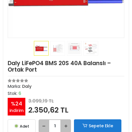
Daly LiFePO4 BMS 20S 40A Balanslı –
Ortak Port
Marka:
Daly
Stok:
6
3.099,19 TL
%24
2.350,62 TL
indirim
Sepete Ekle
Adet