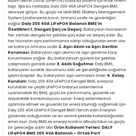
lityum demir fosfat (LiFePO4) batarya sistemi için kritik önem
taşır. İşte bu noktada, Daly 20S 40A LiFePO4 Dengeli BMS
devreye giriyor. Bu güçlü ve akıllı BMS (Battery Management
System),bataryanızı korur, ömrünü uzatır ve güvenliğini
sağlar.
Daly 20S 40A LiFePO4 Balanslı BMS'in
Özellikleri:
1. Dengeli Şarj ve Deşarj:
Bataryanın hücrelerini
her zaman dengeli bir şekilde şarj eder ve deşarj eder. Bu,
her hücrenin aynı performansa sahip olduğundan emin olur
ve batarya ömrünü uzatır.
2. Aşırı Akım ve Aşırı Gerilim
Koruması:
Bataryanın aşırı akıma ve aşırı gerilime karşı
korunmasını sağlar. Bu, bataryanızın güvenli bir şekilde
çalışmasını garanti eder.
3. Akıllı Soğutma:
Daly BMS,
bataryanın sıcaklık durumunu izler ve gerektiğinde soğutma
işlemi başlatır. Bu, bataryanın aşırı ısınmasını önler.
4. Kolay
Kurulum:
Daly 20S 40A LiFePO4 Dengeli BMS, kolayca
kurulabilir ve çeşitli LiFePO4 batarya sistemlerine
uyarlanabilir.Bu BMS, güçlü bir performans, güvenlik ve
dayanıklılık kombinasyonu sunar. Enerji sistemlerinizi
optimize etmek ve güvenilir bir enerji kaynağı sağlamak için
Daly 20S 40A LiFePO4 Dengeli BMS'i tercih edin.Enerjinin
güvende olduğundan ve en verimli şekilde kullanıldığından
emin olun. Daly BMS ile enerjiyi kontrol altında tutun ve güçlü
bir geleceğe adım atın.
Ürün Kullanım Yerleri: DALY
LiFePO4 BMS 20S 40A Balanslı – Ortak Port