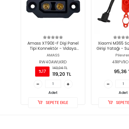
Amass XT90E-F Dişi Panel
Xiaomi M365 Sc
Tipi Konnektör - Vidaya
Girişi Yatağı - 
Uyumlu Montaj Soket (Erkek
Koruma Kapa
AMASS
Pilevre
Uyumlu Dişi)
RW40AWLKRD
41RPV1I
143,04 TL
95,36 
%17
119,20 TL
Adet
Adet
SEPETE EKLE
SEPETE