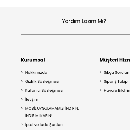
Yardım Lazım Mı?
Kurumsal
Müşteri Hizm
Hakkımızda
Sıkça Sorulan
Gizlilik Sözleşmesi
Sipariş Takip
Kullanıcı Sözleşmesi
Havale Bildiri
İletişim
MOBİL UYGULAMAMIZI İNDİRİN.
İNDİRİMİ KAPIN!
İptal ve İade Şartları