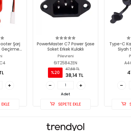
ooter Şarj
PowerMaster C7 Power Şase
Type-C Ka
Su Geçirmez
Soket Erkek Kulaklı
Siyah
ğı Seti
ni
Pilevreni
P
CC4
6IT2584ZEN
A4
47,68 TL
TL
4
%20
38,14 TL
Adet
 EKLE
SEPETE EKLE
S