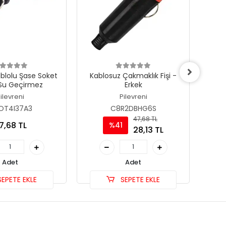
blolu Şase Soket
Kablosuz Çakmaklık Fişi -
Pano T
 Su Geçirmez
Erkek
Q
(Oto
ilevreni
Pilevreni
OT4I37A3
C8R2DBHG6S
47,68 TL
7,68 TL
%41
28,13 TL
Adet
Adet
EPETE EKLE
SEPETE EKLE