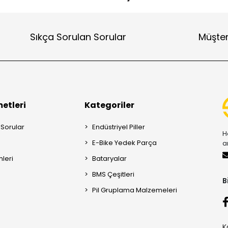
Sıkça Sorulan Sorular
Müşter
etleri
Kategoriler
 Sorular
Endüstriyel Piller
H
E-Bike Yedek Parça
a
mleri
Bataryalar
BMS Çeşitleri
B
Pil Gruplama Malzemeleri
K