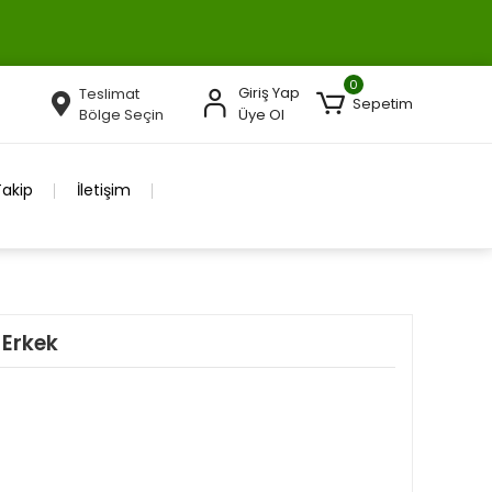
0
Giriş Yap
Teslimat
Sepetim
Bölge Seçin
Üye Ol
Takip
İletişim
 Erkek