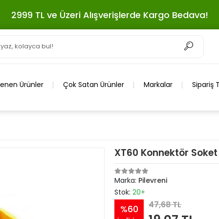
2999 TL ve Üzeri Alışverişlerde Kargo Bedava!
lenen Ürünler
Çok Satan Ürünler
Markalar
Sipariş 
XT60 Konnektör Soket
Marka:
Pilevreni
Stok:
20+
47,68 TL
%60